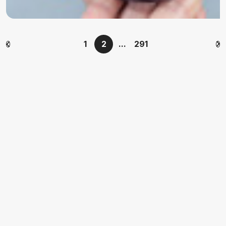
1
2
...
291