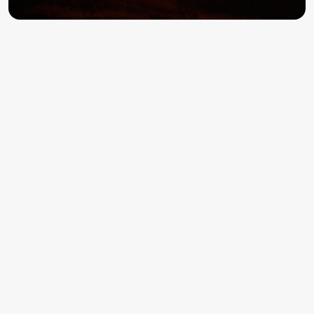
SPRZĘT
Dwie nowości w portfolio hi-fi Marantza - wzmacniacz
zintegrowany MODEL 70 oraz odtwarzacz CD 70