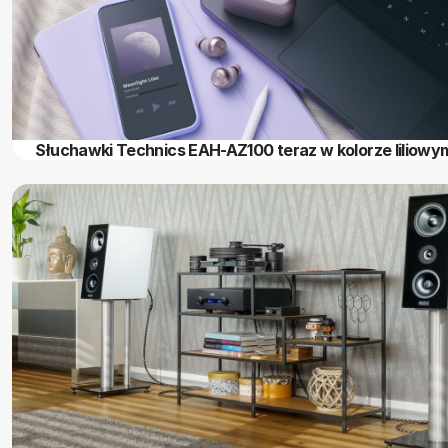
Słuchawki Technics EAH-AZ100 teraz w kolorze liliowy