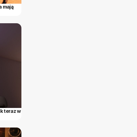
a mają
k teraz w