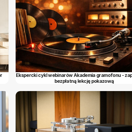
r
Ekspercki cykl webinarów Akademia gramofonu - zapi
bezpłatną lekcję pokazową