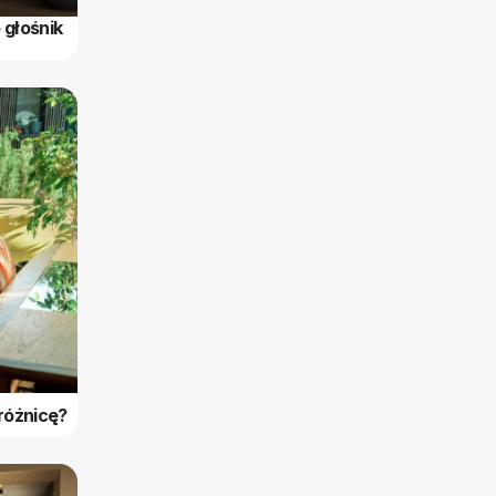
 głośnik
różnicę?