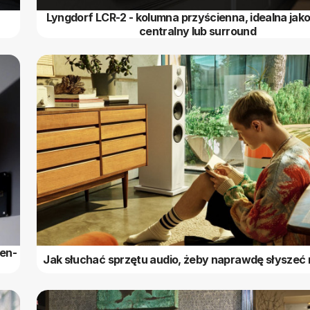
Lyngdorf LCR-2 - kolumna przyścienna, idealna jako
centralny lub surround
pen-
Jak słuchać sprzętu audio, żeby naprawdę słyszeć 