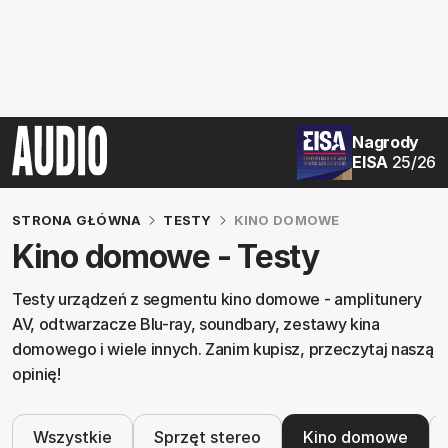
Nagrody
EISA
25/26
STRONA GŁÓWNA
TESTY
KINO DOMOWE
Kino domowe - Testy
Testy urządzeń z segmentu kino domowe - amplitunery
AV, odtwarzacze Blu-ray, soundbary, zestawy kina
domowego i wiele innych. Zanim kupisz, przeczytaj naszą
opinię!
Wszystkie
Sprzęt stereo
Kino domowe