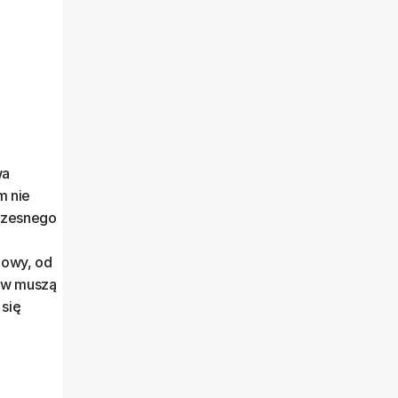
wa
m nie
oczesnego
iowy, od
ków muszą
 się