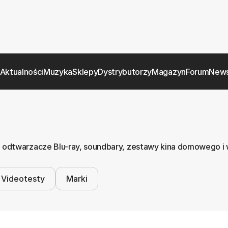
Aktualności
Muzyka
Sklepy
Dystrybutorzy
Magazyn
Forum
News
odtwarzacze Blu-ray, soundbary, zestawy kina domowego i wie
Videotesty
Marki