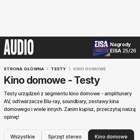
Nagrody
EISA
25/26
STRONA GŁÓWNA
TESTY
KINO DOMOWE
Kino domowe - Testy
Testy urządzeń z segmentu kino domowe - amplitunery
AV, odtwarzacze Blu-ray, soundbary, zestawy kina
domowego i wiele innych. Zanim kupisz, przeczytaj naszą
opinię!
Wszystkie
Sprzęt stereo
Kino domowe