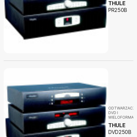
THULE
PR250B
ODTWARZACZ
DVD I
WIELOFORMA
THULE
DVD250B