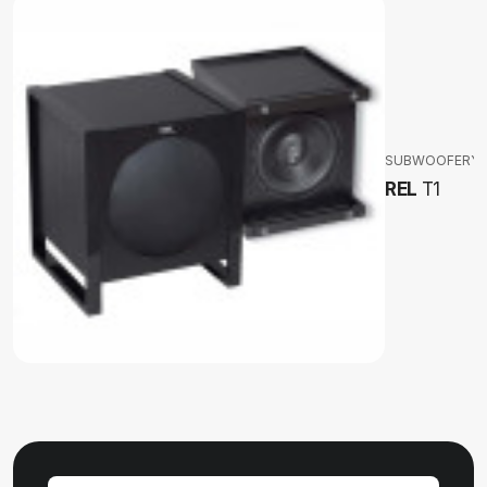
SUBWOOFERY
REL
T1