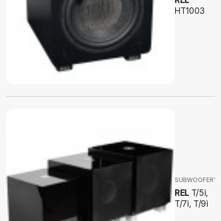
REL
HT1003
SUBWOOFERY
REL
T/5i,
T/7i, T/9i