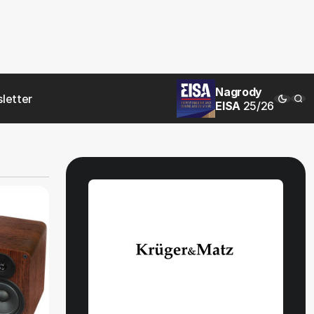
Nagrody
letter
EISA
25/26