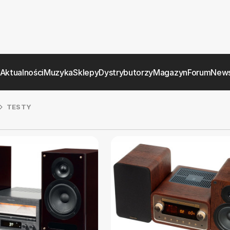
Aktualności
Muzyka
Sklepy
Dystrybutorzy
Magazyn
Forum
News
TESTY