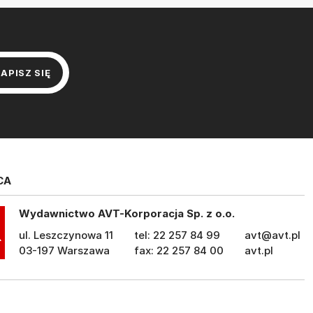
CA
Wydawnictwo AVT-Korporacja Sp. z o.o.
ul. Leszczynowa 11
tel: 22 257 84 99
avt@avt.pl
03-197 Warszawa
fax: 22 257 84 00
avt.pl