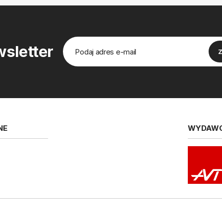
sletter
NE
WYDAW