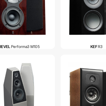
REVEL
Performa3 M105
KEF
R3