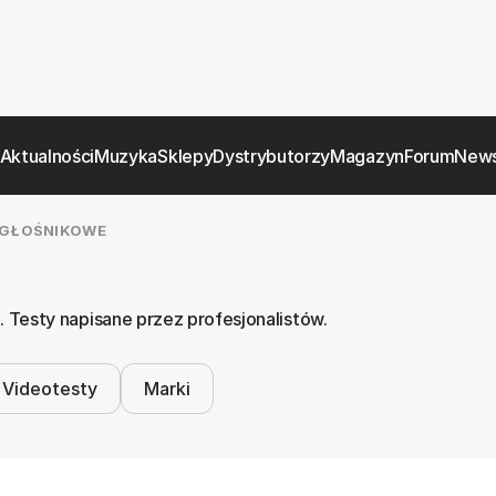
Aktualności
Muzyka
Sklepy
Dystrybutorzy
Magazyn
Forum
News
GŁOŚNIKOWE
Testy napisane przez profesjonalistów.
Videotesty
Marki