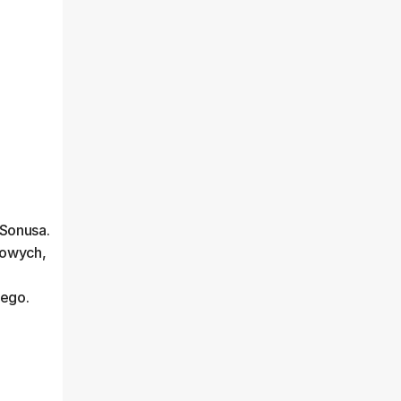
 Sonusa.
gowych,
nego.