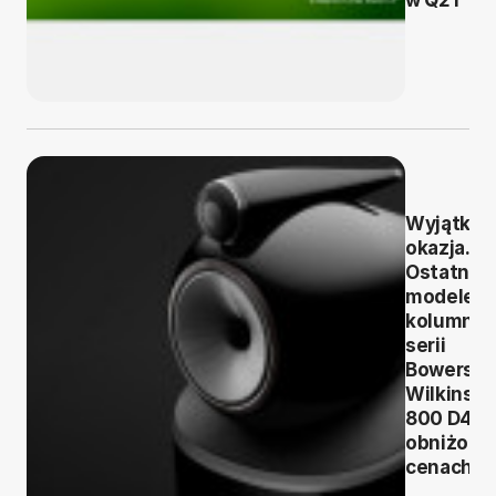
Wyjątko
okazja.
Ostatnie
modele
kolumn
serii
Bowers &
Wilkins
800 D4 w
obniżony
cenach