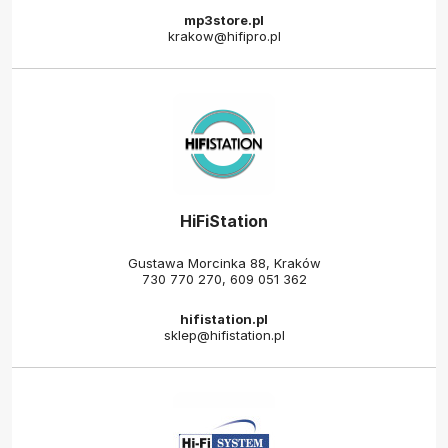
mp3store.pl
krakow@hifipro.pl
HiFiStation
Gustawa Morcinka 88, Kraków
730 770 270
,
609 051 362
hifistation.pl
sklep@hifistation.pl