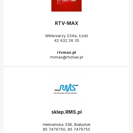
RTV-MAX
Włókniarzy 234a, Łódź
42 632 26 35
rtvmax.pl
rtvmax@rtvmax.pl
sklep.RMS.pl
Hetmańska 33B, Białystok
85 7479750
,
85 7479755