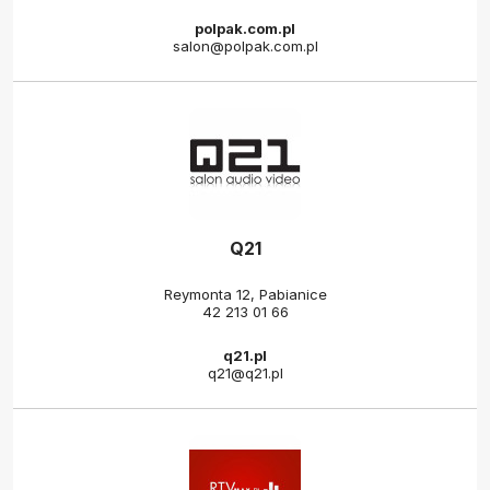
polpak.com.pl
salon@polpak.com.pl
Q21
Reymonta 12, Pabianice
42 213 01 66
q21.pl
q21@q21.pl