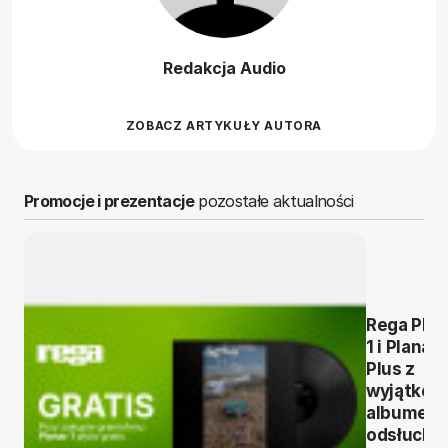
Redakcja Audio
ZOBACZ ARTYKUŁY AUTORA
Promocje i prezentacje
pozostałe aktualności
Rega Plan
1 i Planar 
Plus z
wyjątko
albumem
odsłuchó