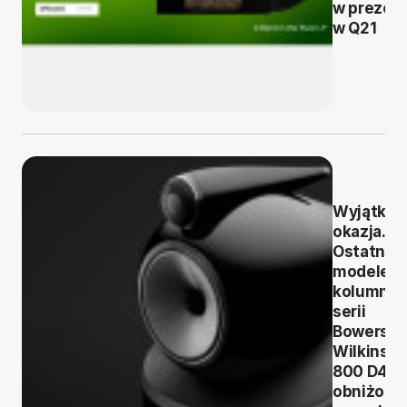
w prezen
w Q21
Wyjątko
okazja.
Ostatnie
modele
kolumn
serii
Bowers &
Wilkins
800 D4 w
obniżony