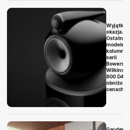
Wyjątko
okazja.
Ostatnie
modele
kolumn
serii
Bowers &
Wilkins
800 D4 w
obniżony
cenach
Gauder