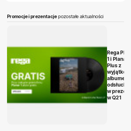
Promocje i prezentacje
pozostałe aktualności
Rega Plan
1 i Planar 
Plus z
wyjątko
albumem
odsłuchó
w prezen
w Q21