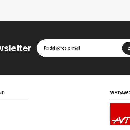
sletter
NE
WYDAW