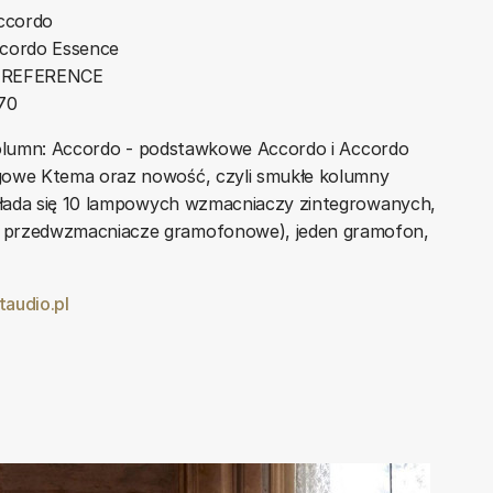
ccordo
cordo Essence
a REFERENCE
70
 kolumn: Accordo - podstawkowe Accordo i Accordo
gowe Ktema oraz nowość, czyli smukłe kolumny
łada się 10 lampowych wzmacniaczy zintegrowanych,
 przedwzmacniacze gramofonowe), jeden gramofon,
taudio.pl