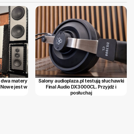
d dwa matery
Salony audioplaza.pl testują słuchawki
 Nowe jest w
Final Audio DX3000CL. Przyjdź i
posłuchaj