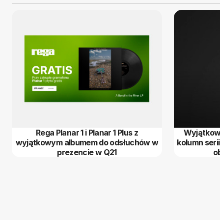
Rega Planar 1 i Planar 1 Plus z
Wyjątkowa
wyjątkowym albumem do odsłuchów w
kolumn seri
prezencie w Q21
o