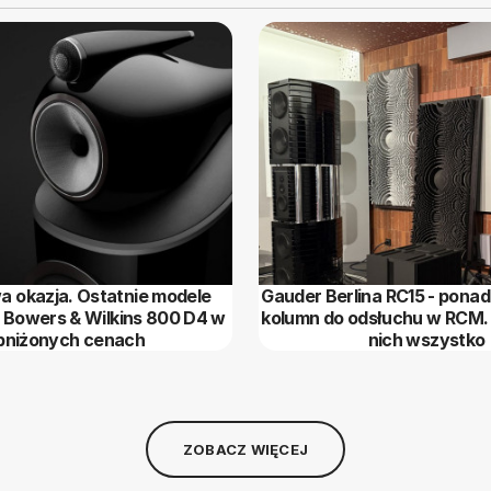
 okazja. Ostatnie modele
Gauder Berlina RC15 - pona
i Bowers & Wilkins 800 D4 w
kolumn do odsłuchu w RCM.
bniżonych cenach
nich wszystko
ZOBACZ WIĘCEJ