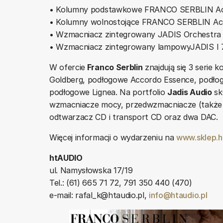
• Kolumny podstawkowe FRANCO SERBLIN A
• Kolumny wolnostojące FRANCO SERBLIN Ac
• Wzmacniacz zintegrowany JADIS Orchestr
• Wzmacniacz zintegrowany lampowyJADIS I 
W ofercie
Franco Serblin
znajdują się 3 serie
Goldberg, podłogowe Accordo Essence, podło
podłogowe Lignea. Na portfolio
Jadis Audio
sk
wzmacniacze mocy, przedwzmacniacze (także
odtwarzacz CD i transport CD oraz dwa DAC.
Więcej informacji o wydarzeniu na
www.sklep.h
htAUDIO
ul. Namysłowska 17/19
Tel.: (61) 665 71 72, 791 350 440 (470)
e-mail: rafal_k@htaudio.pl,
info@htaudio.pl