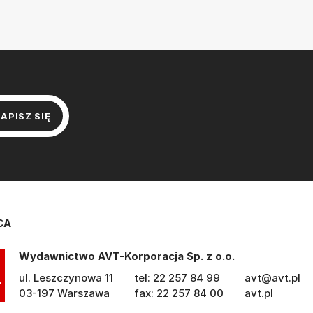
CA
Wydawnictwo AVT-Korporacja Sp. z o.o.
ul. Leszczynowa 11
tel: 22 257 84 99
avt@avt.pl
03-197 Warszawa
fax: 22 257 84 00
avt.pl