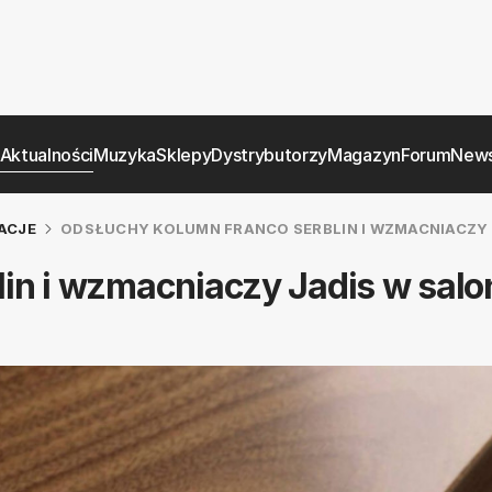
Aktualności
Muzyka
Sklepy
Dystrybutorzy
Magazyn
Forum
News
ACJE
ODSŁUCHY KOLUMN FRANCO SERBLIN I WZMACNIACZY 
in i wzmacniaczy Jadis w salo