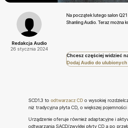
Na początek lutego salon Q21
Shanling Audio. Teraz można k
Redakcja Audio
26 stycznia 2024
Chcesz częściej widzieć n
Dodaj Audio do ulubionych
SCD1.3 to
odtwarzacz CD
o wysokiej rozdzielc
niż tradycyjna płyta CD, o większej pojemnośc
Urządzenie oferuje również adaptacyjne i akty
odtwarzania SACD/zwykłej płyty CD a po przeł