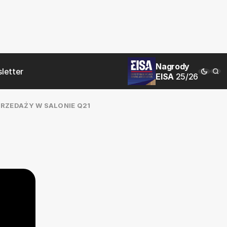
Nagrody
letter
EISA
25/26
RZEDAŻY W SALONIE Q21