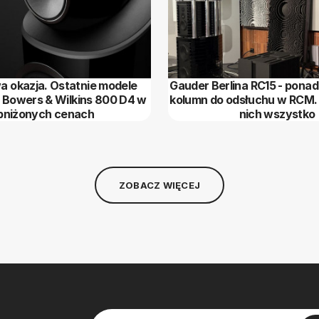
 okazja. Ostatnie modele
Gauder Berlina RC15 - pona
i Bowers & Wilkins 800 D4 w
kolumn do odsłuchu w RCM.
bniżonych cenach
nich wszystko
ZOBACZ WIĘCEJ