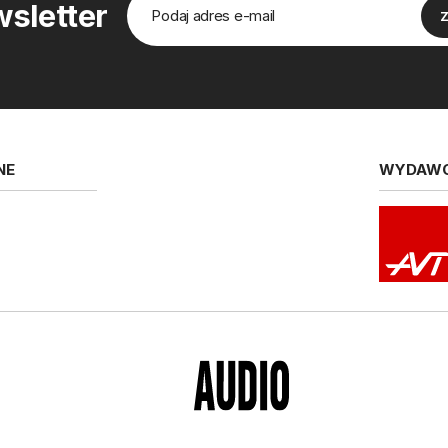
sletter
NE
WYDAW