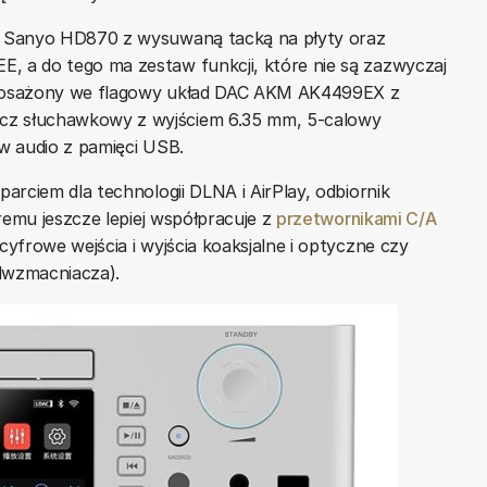
 Sanyo HD870 z wysuwaną tacką na płyty oraz
 a do tego ma zestaw funkcji, które nie są zazwyczaj
yposażony we flagowy układ DAC AKM AK4499EX z
z słuchawkowy z wyjściem 6.35 mm, 5-calowy
w audio z pamięci USB.
arciem dla technologii DLNA i AirPlay, odbiornik
remu jeszcze lepiej współpracuje z
przetwornikami C/A
yfrowe wejścia i wyjścia koaksjalne i optyczne czy
edwzmacniacza).