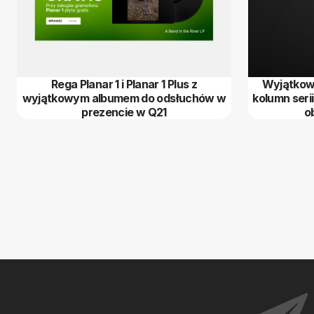
Rega Planar 1 i Planar 1 Plus z
Wyjątkowa
wyjątkowym albumem do odsłuchów w
kolumn seri
prezencie w Q21
o