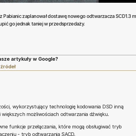
 z Pabianic zaplanował dostawę nowego odtwarzacza SCD1.3 m
upić go jednak taniej w przedsprzedaży.
asze artykuły w Google?
 źródeł
zości, wykorzystujący technologię kodowania DSD inną
i i większych możliwościach odtwarzania dźwięku.
wne funkcje przełączania, które mogą obsługiwać tryb
ączeniu - tryb odtwarzania SACD.