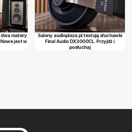
d dwa matery
Salony audioplaza.pl testują słuchawki
 Nowe jest w
Final Audio DX3000CL. Przyjdź i
posłuchaj