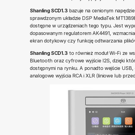
Shanling SCD1.3
bazuje na cenionym napędzie
sprawdzonym układzie DSP MediaTek MT1389EE,
dostępne w urządzeniach tego typu. Jest w
dopasowanym regulatorem AK4491, wzmacniac
ekran dotykowy czy funkcję odtwarzania plikó
Shanling SCD1.3
to również moduł Wi-Fi ze wsp
Bluetooth oraz cyfrowe wyjście I2S, dzięki któ
dostępnymi na rynku. A ponadto wejście USB, c
analogowe wyjścia RCA i XLR (liniowe lub prz