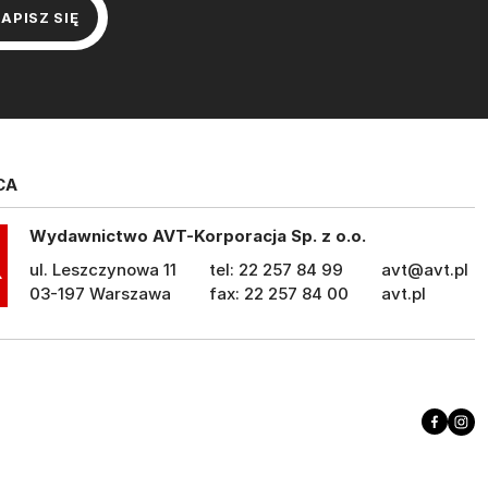
CA
Wydawnictwo AVT-Korporacja Sp. z o.o.
ul. Leszczynowa 11
tel: 22 257 84 99
avt@avt.pl
03-197 Warszawa
fax: 22 257 84 00
avt.pl