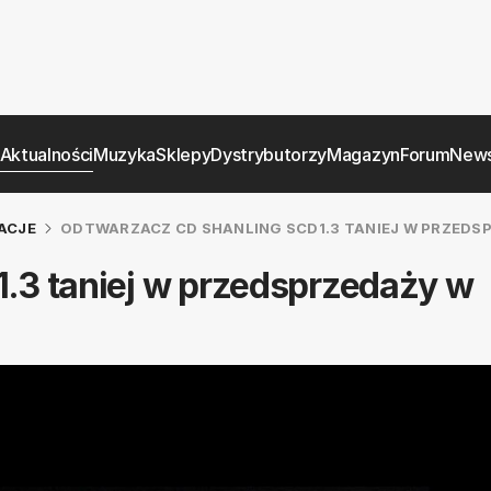
Aktualności
Muzyka
Sklepy
Dystrybutorzy
Magazyn
Forum
News
ACJE
ODTWARZACZ CD SHANLING SCD1.3 TANIEJ W PRZEDSP
.3 taniej w przedsprzedaży w