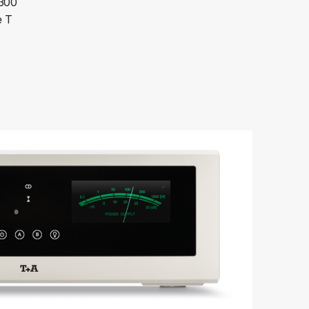
S300
e T