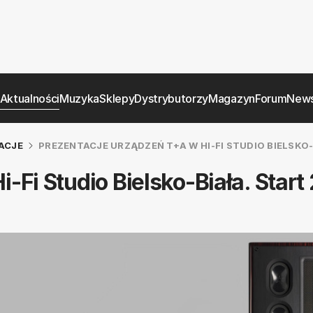
Aktualności
Muzyka
Sklepy
Dystrybutorzy
Magazyn
Forum
News
ACJE
PREZENTACJE URZĄDZEŃ T+A W HI-FI STUDIO BIELSKO
-Fi Studio Bielsko-Biała. Start