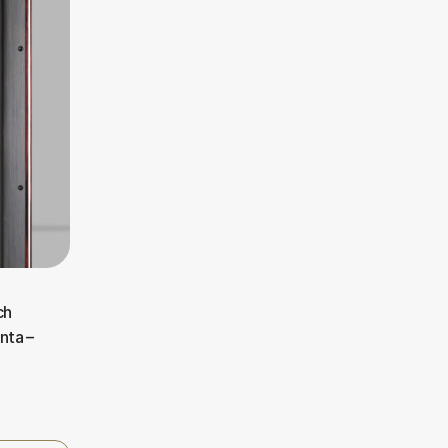
ch
nta –