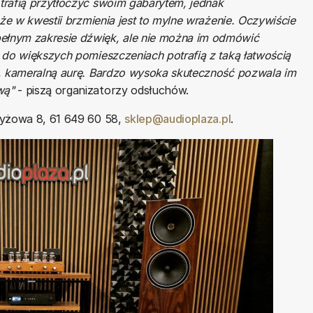
trafią przytłoczyć swoim gabarytem, jednak
że w kwestii brzmienia jest to mylne wrażenie. Oczywiście
łnym zakresie dźwięk, ale nie można im odmówić
 do większych pomieszczeniach potrafią z taką łatwością
e, kameralną aurę. Bardzo wysoka skuteczność pozwala im
wą"
- piszą organizatorzy odsłuchów.
zyżowa 8, 61 649 60 58,
sklep@audioplaza.pl
.