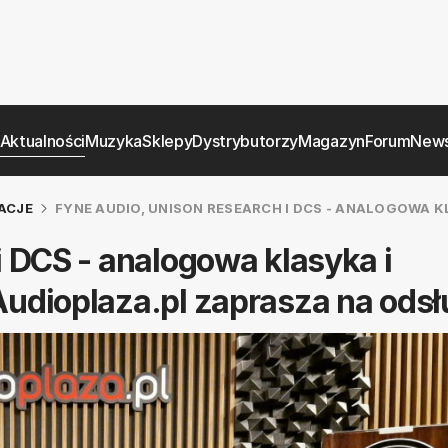
Aktualności
Muzyka
Sklepy
Dystrybutorzy
Magazyn
Forum
News
ACJE
FYNE AUDIO, UNISON RESEARCH I DCS - ANALOGOWA
i DCS - analogowa klasyka i
udioplaza.pl zaprasza na ods