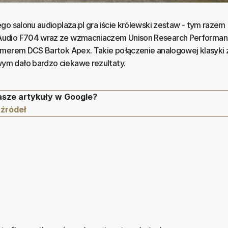
go salonu audioplaza.pl gra iście królewski zestaw - tym razem
Audio F704 wraz ze wzmacniaczem Unison Research Performa
merem DCS Bartok Apex. Takie połączenie analogowej klasyki z
m dało bardzo ciekawe rezultaty.
asze artykuły w Google?
 źródeł