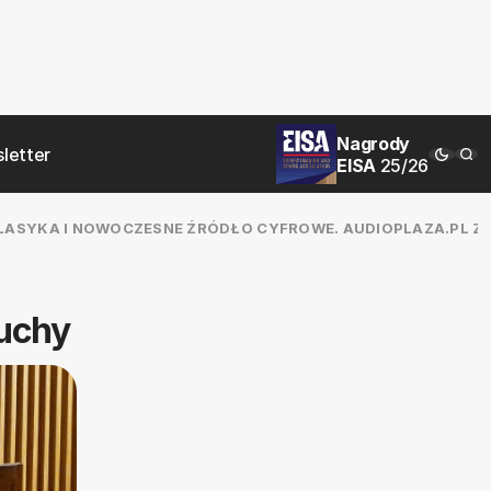
Nagrody
letter
EISA
25/26
 KLASYKA I NOWOCZESNE ŹRÓDŁO CYFROWE. AUDIOPLAZA.PL 
łuchy