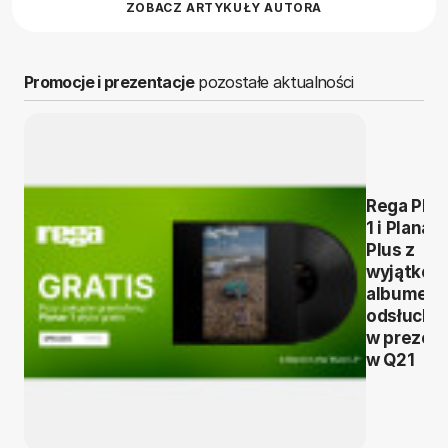
ZOBACZ ARTYKUŁY AUTORA
Promocje i prezentacje
pozostałe aktualności
Rega Plan
1 i Planar 
Plus z
wyjątko
albumem
odsłuchó
w prezen
w Q21