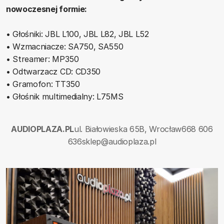
nowoczesnej formie:
• Głośniki: JBL L100, JBL L82, JBL L52
• Wzmacniacze: SA750, SA550
• Streamer: MP350
• Odtwarzacz CD: CD350
• Gramofon: TT350
• Głośnik multimedialny: L75MS
AUDIOPLAZA.PL
ul. Białowieska 65B, Wrocław
668 606
636
sklep@audioplaza.pl