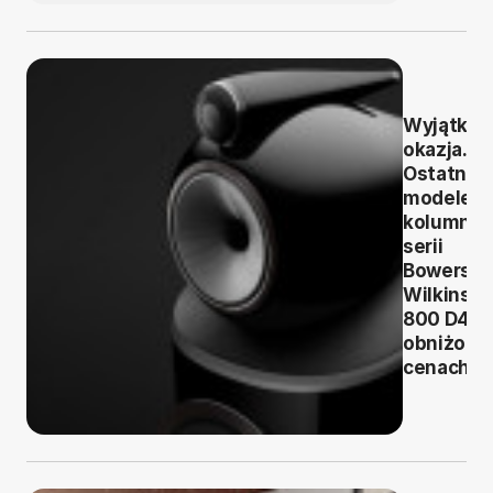
Wyjątko
okazja.
Ostatnie
modele
kolumn
serii
Bowers &
Wilkins
800 D4 w
obniżony
cenach