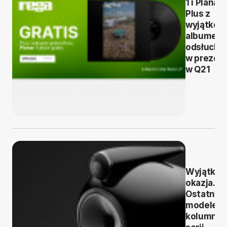
1 i Planar 
Plus z
wyjątko
albumem
odsłuchó
w prezen
w Q21
Wyjątko
okazja.
Ostatnie
modele
kolumn