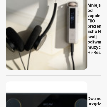
Mniejszy
od
zapalniczk
FiiO
prezentu
Echo Nan
swój
odtwarza
muzyczn
Hi-Res
Dwa now
urządzen