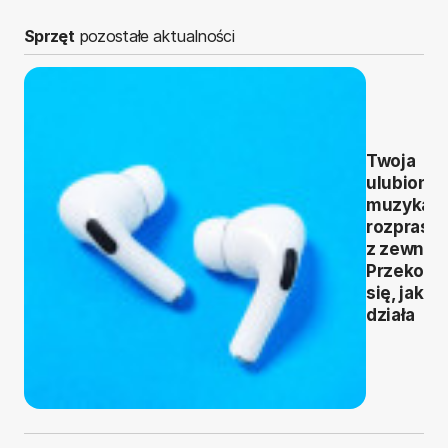
Sprzęt
pozostałe aktualności
Twoja
ulubiona
muzyka b
rozprasz
z zewnąt
Przekona
się, jak to
działa