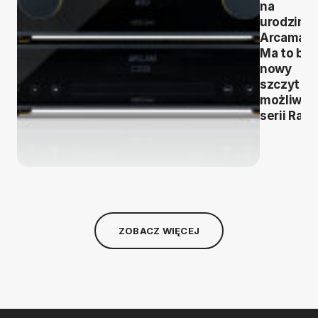
na
urodziny
Arcama.
Ma to być
nowy
szczyt
możliwoś
serii Radi
ZOBACZ WIĘCEJ