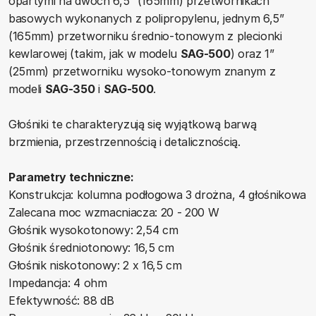
opartymi na dwóch 6,5” (165mm) przetwornikach
basowych wykonanych z polipropylenu, jednym 6,5”
(165mm) przetworniku średnio-tonowym z plecionki
kewlarowej (takim, jak w modelu
SAG-500
) oraz 1”
(25mm) przetworniku wysoko-tonowym znanym z
modeli
SAG-350
i
SAG-500
.
Głośniki te charakteryzują się wyjątkową barwą
brzmienia, przestrzennością i detalicznością.
Parametry techniczne:
Konstrukcja: kolumna podłogowa 3 drożna, 4 głośnikowa
Zalecana moc wzmacniacza: 20 - 200 W
Głośnik wysokotonowy: 2,54 cm
Głośnik średniotonowy: 16,5 cm
Głośnik niskotonowy: 2 x 16,5 cm
Impedancja: 4 ohm
Efektywność: 88 dB