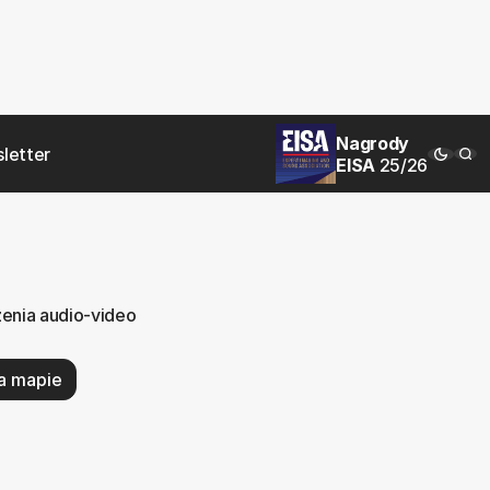
Nagrody
letter
EISA
25/26
zenia audio-video
a mapie