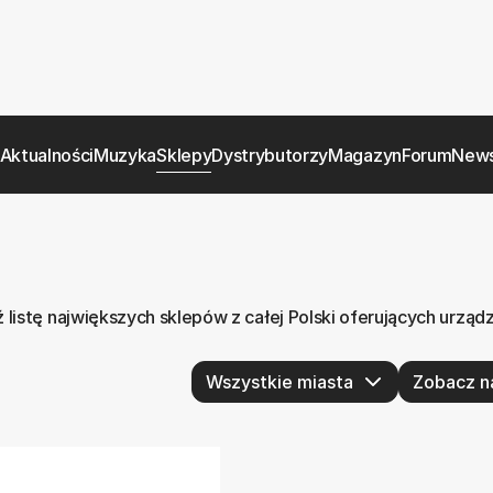
Aktualności
Muzyka
Sklepy
Dystrybutorzy
Magazyn
Forum
News
listę największych sklepów z całej Polski oferujących urząd
Zobacz n