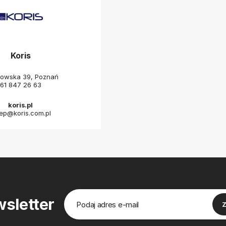
Koris
towska 39, Poznań
61 847 26 63
koris.pl
lep@koris.com.pl
sletter