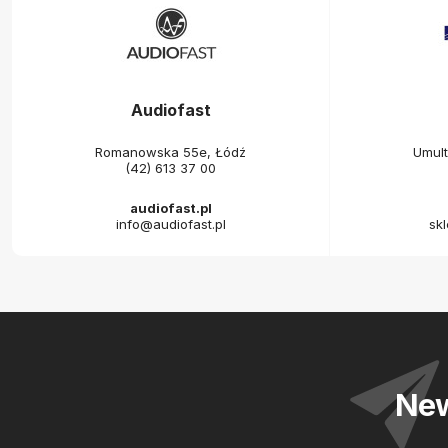
Audiofast
Romanowska 55e, Łódź
Umul
(42) 613 37 00
audiofast.pl
info@audiofast.pl
sk
New