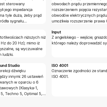
est sterowany
obwodach prądu przemiennego
yli jego impedancja
rozszerzeniem pojęcia rezystan
 na tyle duża, żeby prąd
obwodów elektrycznych prądu 
ródła sygnału
umożliwia rozszerzenie prawa
CD, magnetofonu,
obwody prądu przemiennego.
Input
rofonu) był pomijalnie
totliwościach niższych niż
Z angielskiego - wejście; gniazd
to w praktyce, iż
 Hz do 20 Hz); mimo iż
którego należy doprowadzić sy
jściowa wzmacniacza
łyszalne, są wyczuwalne
 najmniej 10 razy większa
 ludzki.
źródła sygnału. Na
 impedancja wyjściowa
ound Studio
ISO 4001
D wynosi 1 k Ω, to
orekcji dźwięku
Oznaczenie zgodności ze stan
jściowa wzmacniacza
ędzy innymi: 26 ustawień
ISO 4001.
ększa niż 10 k Ω.
anych w oparciu o 6
tawowych (Klasyka-1,
 5, Techno 5, Optimal 5,
óżnych typów dźwięku
Hall- 1, Disco- 5, Koncert-