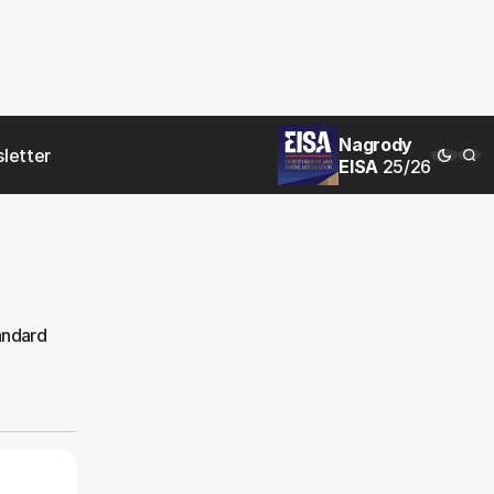
Nagrody
letter
EISA
25/26
andard