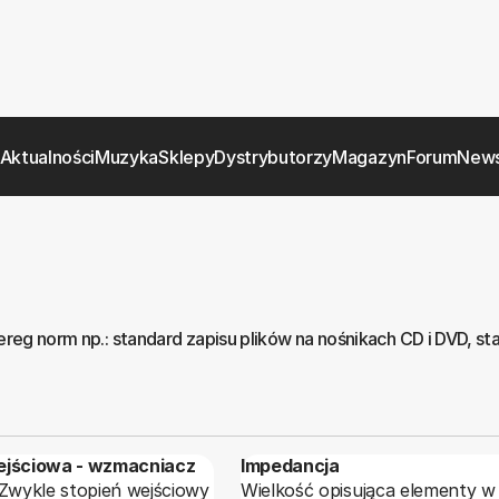
Aktualności
Muzyka
Sklepy
Dystrybutorzy
Magazyn
Forum
News
eg norm np.: standard zapisu plików na nośnikach CD i DVD, st
ejściowa - wzmacniacz
Impedancja
Wielkość opisująca elementy w