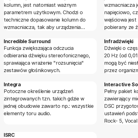
kolumn, jest natomiast ważnym
wzmacniacza j
parametrem użytkowym. Chodzi o
napięciowo, cz
techniczne dopasowanie kolumn do
wejściowa jest
wzmacniacza, tak aby urządzenia
pobierany ze ź
współdziałały prawidłowo.
(odtwarzacza 
Incredible Surround
Infradźwięki
gramofonu, mik
Funkcja zwiększająca odczucia
Dźwięki o częs
mały. Oznacza 
odbierania dźwięku stereofonicznego,
20 Hz (od 0,01
impedancja we
sprawiająca wrażenie "rozsunięcia"
mogą być nies
powinna być co
zestawów głośnikowych.
przez organizm
od impedancji 
przykład, jeśli
Integra
Interactive S
odtwarzacza C
Potoczne określenie urządzeń
Pełny pakiet k
impedancja we
zintegrowanych tzn. takich gdzie w
zawierający mi
powinna być wi
jednej obudowie zawarto np.: wszystkie
DSC przygotow
elementy toru audio.
ustawień pods
Rock- 5, Vocal
Jazz 5), 26 r
ISRC
otaczającego (