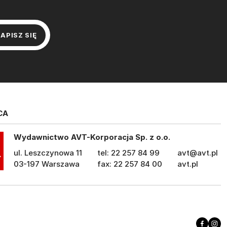
CA
Wydawnictwo AVT-Korporacja Sp. z o.o.
ul. Leszczynowa 11
tel: 22 257 84 99
avt@avt.pl
03-197 Warszawa
fax: 22 257 84 00
avt.pl