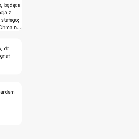
, będąca
cja z
stałego;
 Ohma na
o, do
gnał.
dardem