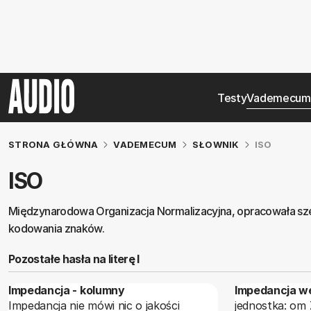
Testy
Vademecum
STRONA GŁÓWNA
VADEMECUM
SŁOWNIK
ISO
ISO
Międzynarodowa Organizacja Normalizacyjna, opracowała szer
kodowania znaków.
Pozostałe hasła na literę I
Impedancja - kolumny
Impedancja w
Impedancja nie mówi nic o jakości
jednostka: om Zwykle stopień wejściowy