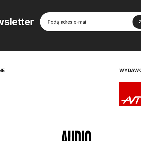
sletter
NE
WYDAW