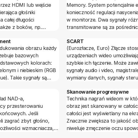
przez HDMI lub wejście
Memory. System potencjalnie e
erająca głośniki
konieczność regulacji nasycenia
 całej długości
w monitorze. Dwa sygnały róż
także z boków, np.
transmitowane są za pośredn
 góry. Głośników może
dwóch linii, a zadaniem bufora 
nent
SCART
wet kilkadziesiąt.
jest wyodrębnienie informacji o
dukowania obrazu każdy
(Eurozłacze, Euro) Złącze sto
rzebuje bazowych
urządzeniach wideo umożliwiaj
podstawowych kolorach:
szybkie ich łączenie. Może zaw
elonym i niebieskim (RGB
sygnały audio i video, magistral
lue). Takie sygnały są
wymiany danych, sygnały steru
ormą złożonego sygnału
formatem obrazu.
Skanowanie progresywne
zywanego
ład NAD-a,
Technika nagrań wideom w któ
ym.
ący przesterowaniu
obraz jest skanowany w całośc
końcowych. Jeśli
całości jest wyświetlany na ekr
li zagrać zbyt głośno,
Znacznie zwiększa to jakość ob
ożliwości wzmacniacza,
niweluje zmęczenie oczu spo
sytuacji doprowadzimy do
migotaniem obrazu. Używane j