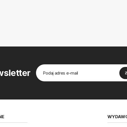
sletter
NE
WYDAW