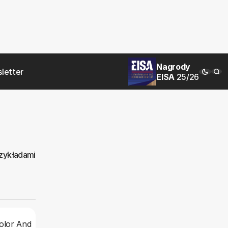
Nagrody
letter
EISA
25/26
rzykładami
olor And