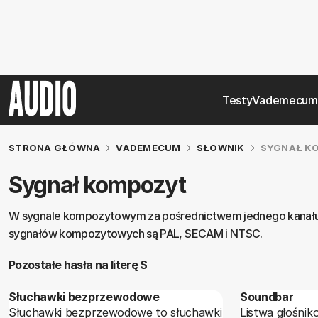
Testy
Vademecum
STRONA GŁÓWNA
VADEMECUM
SŁOWNIK
SYGNAŁ K
Sygnał kompozyt
W sygnale kompozytowym za pośrednictwem jednego kanału prz
sygnałów kompozytowych są PAL, SECAM i NTSC.
Pozostałe hasła na literę S
Słuchawki bezprzewodowe
Soundbar
Słuchawki bezprzewodowe to słuchawki
Listwa głośni