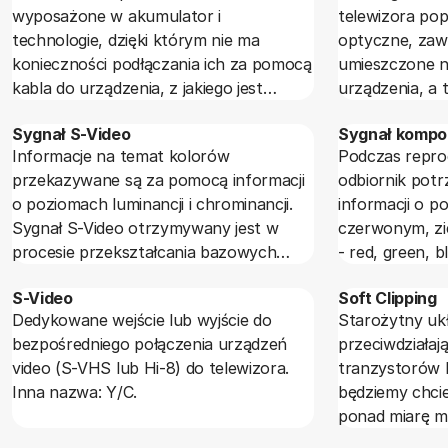
wyposażone w akumulator i
telewizora po
technologie, dzięki którym nie ma
optyczne, zawi
konieczności podłączania ich za pomocą
umieszczone na
kabla do urządzenia, z jakiego jest
urządzenia, a 
odtwarzana muzyka.
skierowane do
Sygnał S-Video
Sygnał kompo
być kilka, a na
Informacje na temat kolorów
Podczas repro
przekazywane są za pomocą informacji
odbiornik pot
o poziomach luminancji i chrominancji.
informacji o 
Sygnał S-Video otrzymywany jest w
czerwonym, zi
procesie przekształcania bazowych
- red, green, b
danych o kolorach RGB.
najprostszą f
S-Video
Soft Clipping
wizyjnego na
Dedykowane wejście lub wyjście do
Starożytny uk
komponentow
bezpośredniego połączenia urządzeń
przeciwdziałaj
video (S-VHS lub Hi-8) do telewizora.
tranzystorów 
Inna nazwa: Y/C.
będziemy chcie
ponad miarę m
to w typowej 