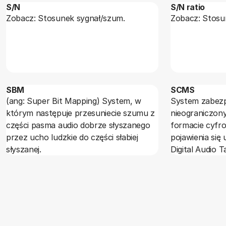
S/N
S/N ratio
przesterowania
Zobacz: Stosunek sygnał/szum.
Zobacz: Stosu
spowoduje obc
sygnału (mode
postaci sinuso
generowanie zn
jeżeli pozosta
niezauważone
SBM
SCMS
głośnikom wys
(ang: Super Bit Mapping) System, w
System zabezp
Clipping zaokr
którym następuje przesuniecie szumu z
nieograniczon
w ten sposób ł
części pasma audio dobrze słyszanego
formacie cyfr
przesterowani
przez ucho ludzkie do części słabiej
pojawienia się
słyszanej.
Digital Audio T
tworzenie cyf
materiału.