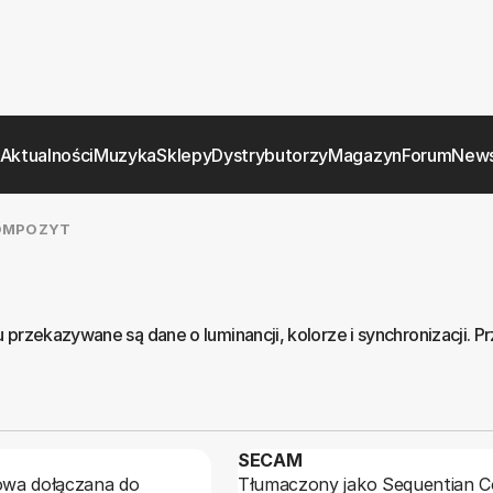
Aktualności
Muzyka
Sklepy
Dystrybutorzy
Magazyn
Forum
News
OMPOZYT
ekazywane są dane o luminancji, kolorze i synchronizacji. P
SECAM
kowa dołączana do
Tłumaczony jako Sequentian C