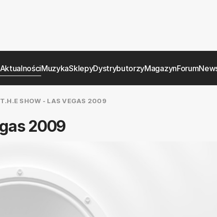
Aktualności
Muzyka
Sklepy
Dystrybutorzy
Magazyn
Forum
News
.H.E SHOW - LAS VEGAS 2009
egas 2009