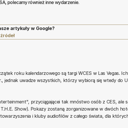
USA, polecamy również inne wydarzenie.
asze artykuły w Google?
 źródeł
czątek roku kalendarzowego są targi WCES w Las Vegas. Ich
 r., jednak uwadze wszystkich, którzy wybiorą się wtedy do 
Enterteinment", przyciągającei tak mnóstwo osób z CES, ale s
T.H.E. Show). Pokazy zostaną zorganizowane w dwóch hote
stowarzyszenia i kluby audiofilów z całego świata, dla któryc