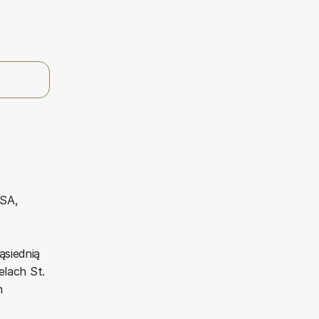
USA,
ąsiednią
lach St.
h