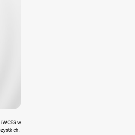
rgi WCES w
szystkich,