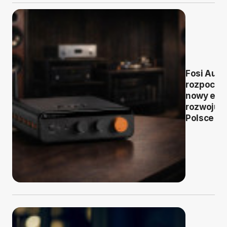
Fosi Audi
rozpoczy
nowy eta
rozwoju 
Polsce