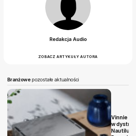
Redakcja Audio
ZOBACZ ARTYKUŁY AUTORA
Branżowe
pozostałe aktualności
Vinnie Ro
w dystryb
Nautilus.