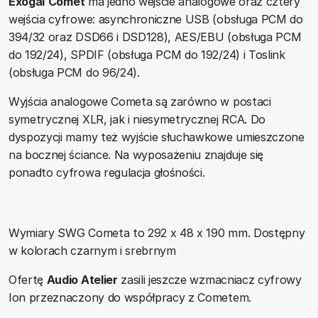
Exogal
Comet
ma jedno wejście analogowe oraz cztery
wejścia cyfrowe: asynchroniczne USB (obsługa PCM do
394/32 oraz DSD66 i DSD128), AES/EBU (obsługa PCM
do 192/24), SPDIF (obsługa PCM do 192/24) i Toslink
(obsługa PCM do 96/24).
Wyjścia analogowe Cometa są zarówno w postaci
symetrycznej XLR, jak i niesymetrycznej RCA. Do
dyspozycji mamy też wyjście słuchawkowe umieszczone
na bocznej ściance. Na wyposażeniu znajduje się
ponadto cyfrowa regulacja głośności.
Wymiary SWG Cometa to 292 x 48 x 190 mm. Dostępny
w kolorach czarnym i srebrnym
Ofertę
Audio Atelier
zasili jeszcze wzmacniacz cyfrowy
Ion przeznaczony do współpracy z Cometem.