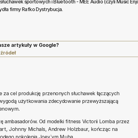
słuchawek sportowych i Bluetooth - MEE Audio (czyli Music En
zydła firmy Rafko Dystrybucja.
asze artykuły w Google?
 źródeł
e za cel produkcję przenonych słuchawek łączących
 i wygodą użytkowania zdecydowanie przewyższającą
cenowym.
zę ambasadorów. Od modelki fitness Victorii Lomba przez
wart, Johnny Michals, Andrew Holzbaur, kończąc na
łodego pokolenia Joey`ym Muha.