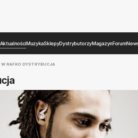
Aktualności
Muzyka
Sklepy
Dystrybutorzy
Magazyn
Forum
News
O W RAFKO DYSTRYBUCJA
cja