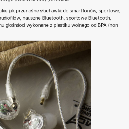
takie jak przenośne słuchawki: do smartfonów, sportowe,
audiofilów, nauszne Bluetooth, sportowe Bluetooth,
mu głośnśoci wykonane z plastiku wolnego od BPA (non