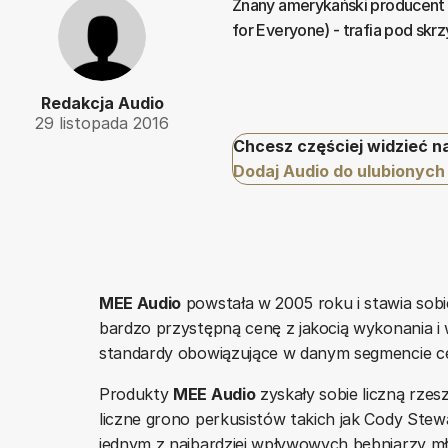
Znany amerykański producent 
for Everyone) - trafia pod skr
Redakcja Audio
29 listopada 2016
Chcesz częściej widzieć n
Dodaj Audio do ulubionych
MEE Audio
powstała w 2005 roku i stawia sobi
bardzo przystępną cenę z jakocią wykonania
standardy obowiązujące w danym segmencie 
Produkty
MEE Audio
zyskały sobie liczną rzes
liczne grono perkusistów takich jak Cody Ste
jednym z najbardziej wpływowych bębniarzy m