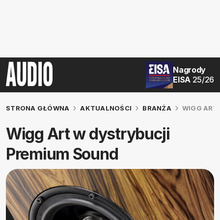
Nagrody
EISA
25/26
STRONA GŁÓWNA
AKTUALNOŚCI
BRANŻA
WIGG ART
Wigg Art w dystrybucji
Premium Sound