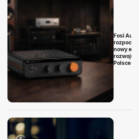
Fosi Audi
rozpoczy
nowy eta
rozwoju 
Polsce