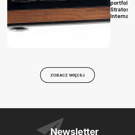
portfolio
Stratos
Internati
ZOBACZ WIĘCEJ
Newsletter