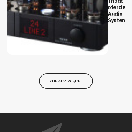
Triode w
ofercie
Audio
System
ZOBACZ WIĘCEJ