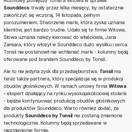
Rozmowy pomiędzy Tonsil a Witowa w sprawie
Sounddeco
trwały przez kilka miesięcy, by ostatecznie
zakończyć się wczoraj, 14 listopada, pełnym
porozumieniem. Stworzenie marki, która zyska uznanie
klientów, jest bardzo trudne. Udało się to firmie Witowa.
Słowa uznania należy kierować do właściciela, Jana
Zamiara, który włożył w Sounddeco dużo wysiłku i serca.
Tonsil nie postanowił nie wchłaniać marki - kolumny będą
oferowane pod brandem Sounddeco by Tonsil.
Ale to nie jedyna zysk dla przedsiębiorstwa.
Tonsil
ma
teraz także partnera, który specjalizuje się w produkcji
obudów głośnikowych. W ramach umowy firma
Witowa
-
ekspert działający na rynku wysokojakościowej stolarki
- będzie kontynuować produkcję obudów głośnikowych
dla produktów Sounddeco. Warto również dodać, że
produkty
Sounddeco by Tonsil
nie zostaną zmienione
technologicznie. Kolumny będą sprzedawane w
niezmienionej formie.