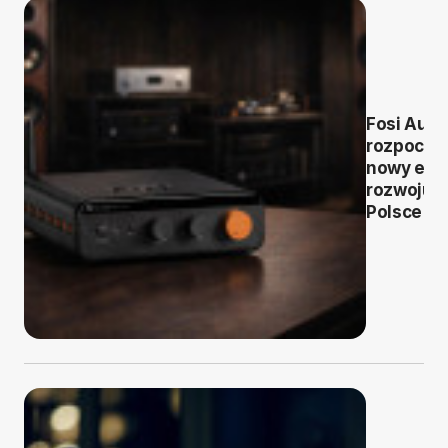
Fosi Audi
rozpoczy
nowy eta
rozwoju 
Polsce