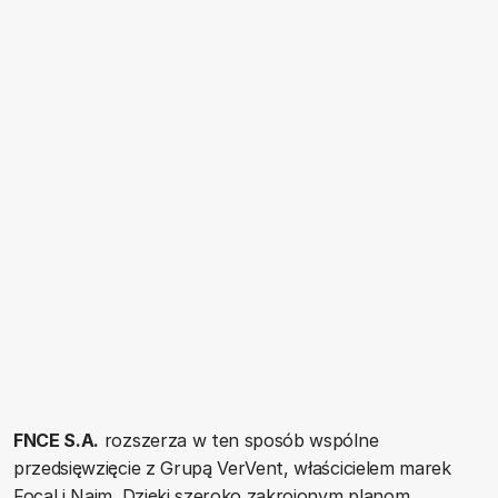
FNCE S.A.
rozszerza w ten sposób wspólne
przedsięwzięcie z Grupą VerVent, właścicielem marek
Focal i Naim. Dzięki szeroko zakrojonym planom