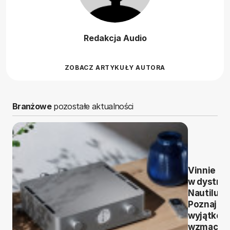
Redakcja Audio
ZOBACZ ARTYKUŁY AUTORA
Branżowe
pozostałe aktualności
Vinnie Ro
w dystryb
Nautilus.
Poznaj
wyjątkow
wzmacni