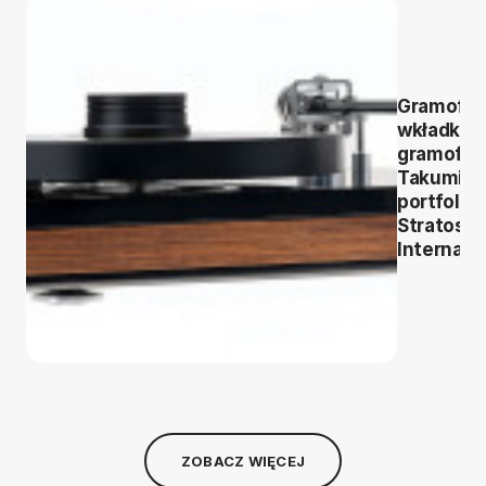
Gramofon
wkładki
gramofo
Takumi w
portfolio
Stratos
Internati
ZOBACZ WIĘCEJ