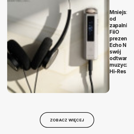
Mniejszy
od
zapalniczk
FiiO
prezentu
Echo Nan
swój
odtwarza
muzyczn
Hi-Res
ZOBACZ WIĘCEJ