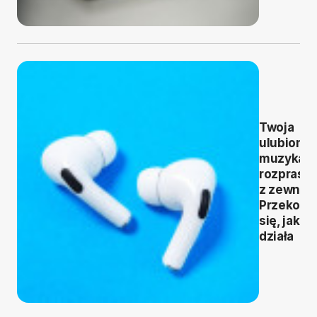
Twoja
ulubiona
muzyka b
rozprasz
z zewnąt
Przekona
się, jak to
działa