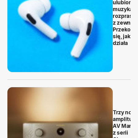
ulubiona
muzyka b
rozprasz
z zewnąt
Przekona
się, jak to
działa
Trzy now
amplitun
AV Maran
z serii