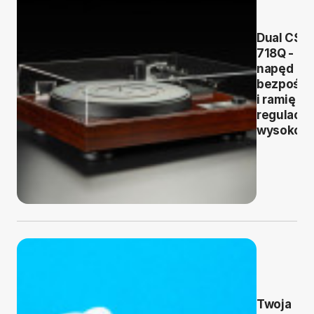
Dual CS
718Q -
napęd
bezpośre
i ramię z
regulacją
wysokośc
Twoja