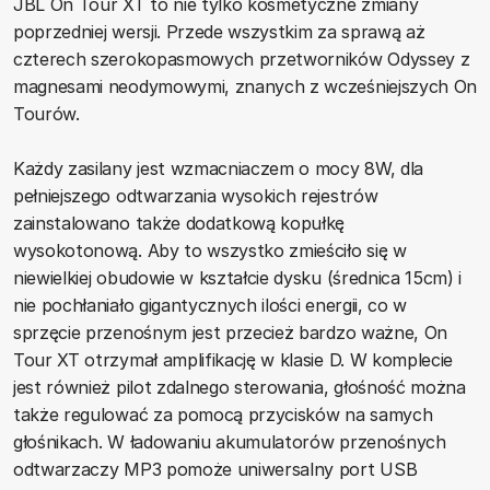
JBL On Tour XT to nie tylko kosmetyczne zmiany
poprzedniej wersji. Przede wszystkim za sprawą aż
czterech szerokopasmowych przetworników Odyssey z
magnesami neodymowymi, znanych z wcześniejszych On
Tourów.
Każdy zasilany jest wzmacniaczem o mocy 8W, dla
pełniejszego odtwarzania wysokich rejestrów
zainstalowano także dodatkową kopułkę
wysokotonową. Aby to wszystko zmieściło się w
niewielkiej obudowie w kształcie dysku (średnica 15cm) i
nie pochłaniało gigantycznych ilości energii, co w
sprzęcie przenośnym jest przecież bardzo ważne, On
Tour XT otrzymał amplifikację w klasie D. W komplecie
jest również pilot zdalnego sterowania, głośność można
także regulować za pomocą przycisków na samych
głośnikach. W ładowaniu akumulatorów przenośnych
odtwarzaczy MP3 pomoże uniwersalny port USB