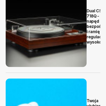
Dual CS
718Q -
napęd
bezpośre
i ramię z
regulacją
wysokośc
Twoja
ulubiona