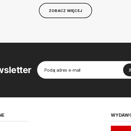
ZOBACZ WIĘCEJ
sletter
NE
WYDAW