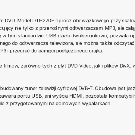
ze DVD. Model DTH270E oprócz obowiązkowego przy skalo
ujący nie tylko z przenośnymi odtwarzaczami MP3, ale cał
ę w tym standardzie. USB działa dwukierunkowo, pozwala np
onego do odtwarzacza telewizora, ale można także odczytać
3 i przegrać do pamięci podłączonego grajka.
filmów, zarówno tych z płyt DVD-Video, jak i plików DivX, 
budowany tuner telewizji cyfrowej DVB-T. Obudowa jest jes
zawiera portu USB, ani wyjścia HDMI, pozostała kompatybil
cznie z przygotowanymi na domowych wypalarkach.