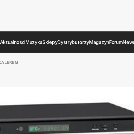
Aktualności
Muzyka
Sklepy
Dystrybutorzy
Magazyn
Forum
News
KALEREM