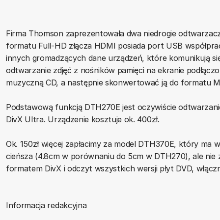
Firma Thomson zaprezentowała dwa niedrogie odtwarzac
formatu Full-HD złącza HDMI posiada port USB współprac
innych gromadzących dane urządzeń, które komunikują si
odtwarzanie zdjęć z nośników pamięci na ekranie podłącz
muzyczną CD, a następnie skonwertować ją do formatu MP
Podstawową funkcją DTH270E jest oczywiście odtwarzanie 
DivX Ultra. Urządzenie kosztuje ok. 400zł.
Ok. 150zł więcej zapłacimy za model DTH370E, który ma w
cieńsza (4.8cm w porównaniu do 5cm w DTH270), ale nie 
formatem DivX i odczyt wszystkich wersji płyt DVD, włą
Informacja redakcyjna