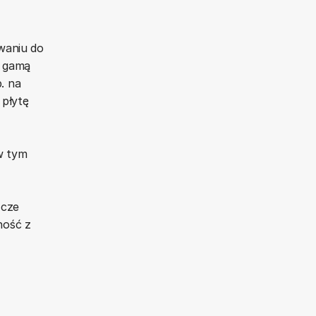
waniu do
ą gamą
. na
 płytę
w tym
zcze
ność z