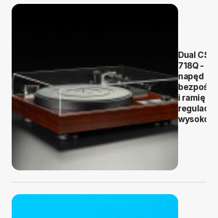
Dual CS
718Q -
napęd
bezpośre
i ramię z
regulacją
wysokośc