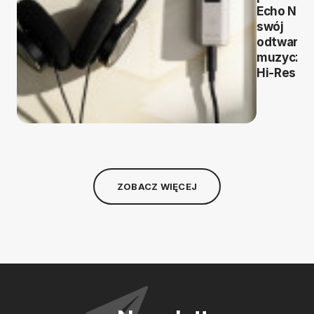
Echo Nan
swój
odtwarza
muzyczn
Hi-Res
ZOBACZ WIĘCEJ