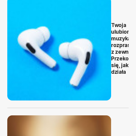
Twoja
ulubiona
muzyka b
rozprasz
z zewnąt
Przekona
się, jak to
działa