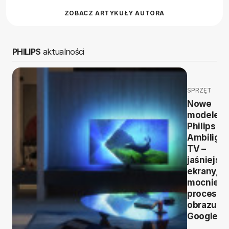
ZOBACZ ARTYKUŁY AUTORA
PHILIPS
aktualności
SPRZĘT
Nowe
modele
Philips
Ambilight
TV –
jaśniejsz
ekrany,
mocniejs
procesor
obrazu i
Google T