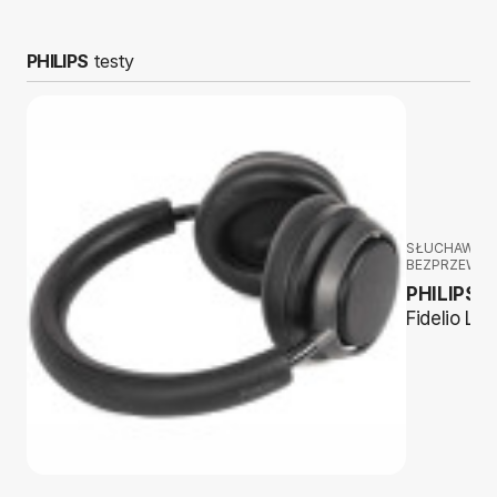
PHILIPS
testy
SŁUCHAWKI
BEZPRZEWO
PHILIPS
Fidelio L4