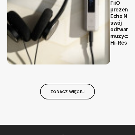
FiiO
prezentu
Echo Nan
swój
odtwarza
muzyczn
Hi-Res
ZOBACZ WIĘCEJ