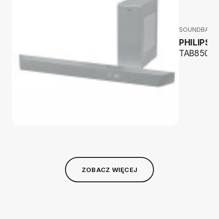
SOUNDBARY
PHILIPS
TAB8507
ZOBACZ WIĘCEJ