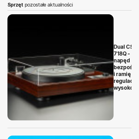
Sprzęt
pozostałe aktualności
Dual CS
718Q -
napęd
bezpośre
i ramię z
regulacją
wysokośc