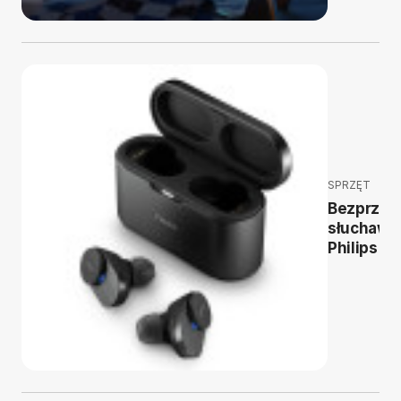
SPRZĘT
Bezprze
słuchawk
Philips Fi