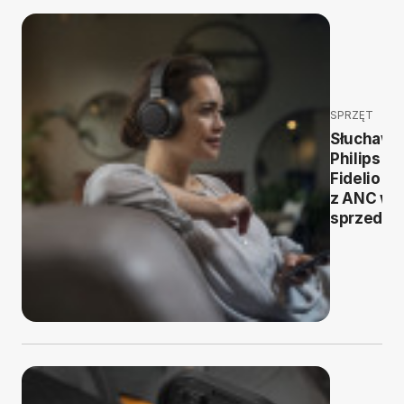
SPRZĘT
Słuchawk
Philips
Fidelio L3
z ANC w
sprzedaż