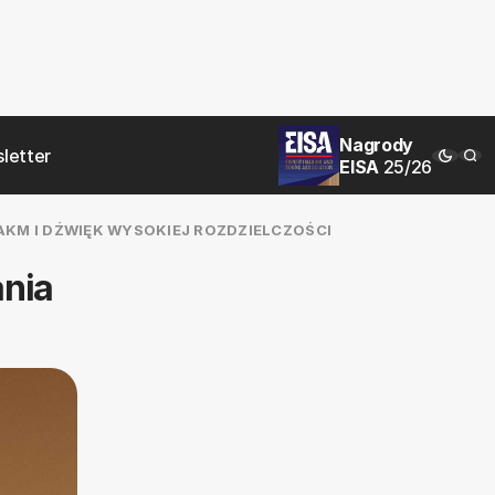
Nagrody
letter
EISA
25/26
AKM I DŹWIĘK WYSOKIEJ ROZDZIELCZOŚCI
ania