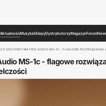
Aktualności
Muzyka
Sklepy
Dystrybutorzy
Magazyn
Forum
News
Z SIECIOWY MATRIX AUDIO MS-1C - FLAGOWE ROZWIĄZANIA 
udio MS-1c - flagowe rozwiąz
elczości