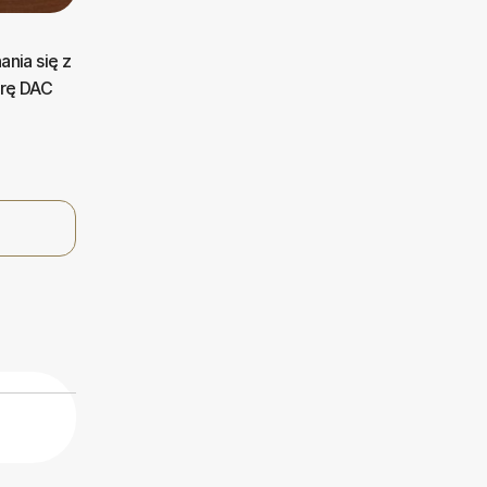
nia się z
urę DAC