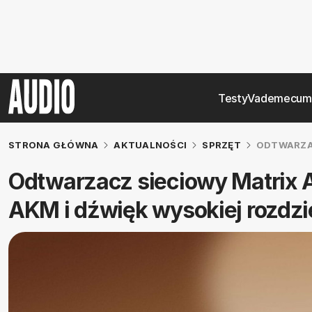
Testy
Vademecum
STRONA GŁÓWNA
AKTUALNOŚCI
SPRZĘT
ODTWARZAC
Odtwarzacz sieciowy Matrix A
AKM i dźwięk wysokiej rozdzi