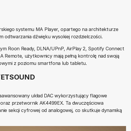
rskiego systemu MA Player, opartego na architekturze
m odtwarzania dźwięku wysokiej rozdzielczości.
tym Roon Ready, DLNA/UPnP, AirPlay 2, Spotify Connect
ji MA Remote, użytkownicy mają pełną kontrolę nad swoją
owymi z poziomu smartfona lub tabletu.
LVETSOUND
aawansowany układ DAC wykorzystujący flagowe
 oraz przetwornik AK4499EX. Ta dwuczęściowa
ie sekcji cyfrowej od analogowej, co skutkuje dynamiką