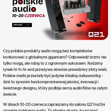
Czy polskie produkty audio mogą bez kompleksów
konkurować z globalnymi gigantami? Odpowiedź brzmi: nie
tylko mogą, ale robią to z ogromnym sukcesem. Rodzimy
rynek hi-fi i hi-end przeżywa obecnie prawdziwy złoty wiek.
Polskie marki przestały być jedynie lokalną ciekawostką -
dziś to synonim bezkompromisowej jakości, innowacji i
świetnego designu, który podbija serca audiofilów na całym
świecie.
W dniach 10-20 czerwca zapraszamy do salonu Q21 na Dni
otwarte polskiego audio. To idealna okazja, by poznać