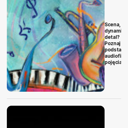
Scena, ba
dynamika
detal?
Poznaj
podstaw
audiofilsk
pojęcia