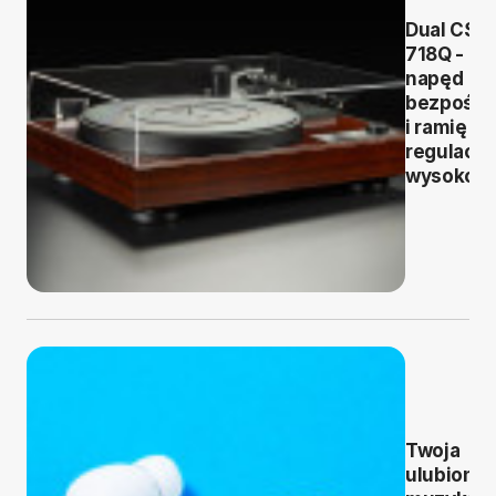
Dual CS
718Q -
napęd
bezpośre
i ramię z
regulacją
wysokośc
Twoja
ulubiona