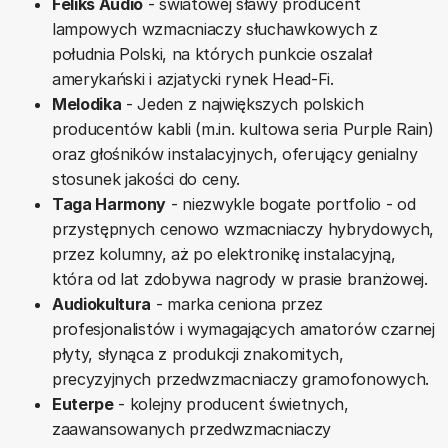
Feliks Audio
- światowej sławy producent
lampowych wzmacniaczy słuchawkowych z
południa Polski, na których punkcie oszalał
amerykański i azjatycki rynek Head-Fi.
Melodika
- Jeden z największych polskich
producentów kabli (m.in. kultowa seria Purple Rain)
oraz głośników instalacyjnych, oferujący genialny
stosunek jakości do ceny.
Taga Harmony
- niezwykle bogate portfolio - od
przystępnych cenowo wzmacniaczy hybrydowych,
przez kolumny, aż po elektronikę instalacyjną,
która od lat zdobywa nagrody w prasie branżowej.
Audiokultura
- marka ceniona przez
profesjonalistów i wymagających amatorów czarnej
płyty, słynąca z produkcji znakomitych,
precyzyjnych przedwzmacniaczy gramofonowych.
Euterpe
- kolejny producent świetnych,
zaawansowanych przedwzmacniaczy