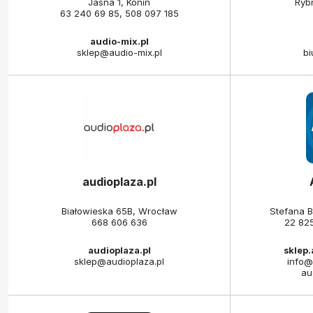
Jasna 1, Konin
Ryb
63 240 69 85
,
508 097 185
audio-mix.pl
sklep@audio-mix.pl
bi
audioplaza.pl
Białowieska 65B, Wrocław
Stefana 
668 606 636
22 82
audioplaza.pl
sklep
sklep@audioplaza.pl
info@
au