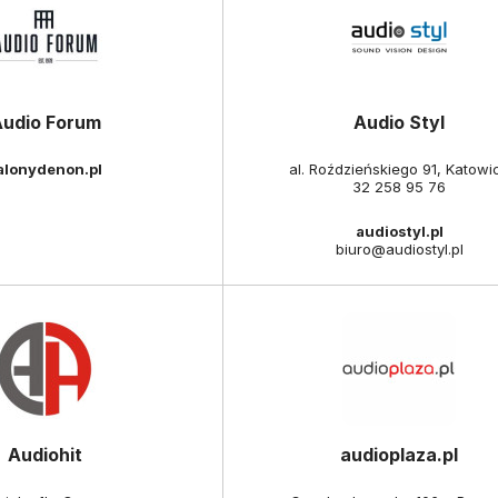
Audio Forum
Audio Styl
alonydenon.pl
al. Roździeńskiego 91, Katowi
32 258 95 76
audiostyl.pl
biuro@audiostyl.pl
Audiohit
audioplaza.pl