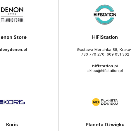
enon Store
HiFiStation
alonydenon.pl
Gustawa Morcinka 88, Krak
730 770 270
,
609 051 362
hifistation.pl
sklep@hifistation.pl
Koris
Planeta Dźwięku