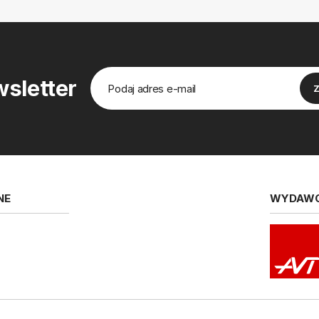
sletter
NE
WYDAW