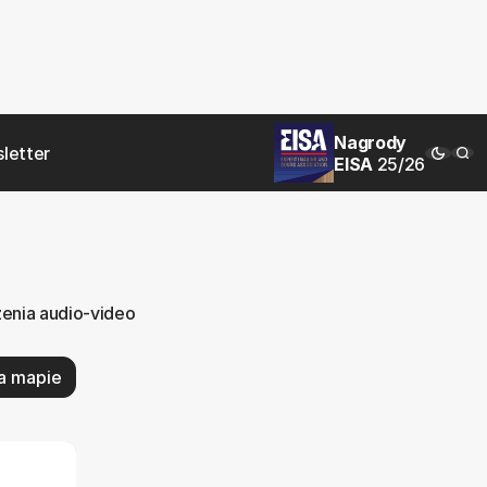
Nagrody
letter
EISA
25/26
zenia audio-video
a mapie