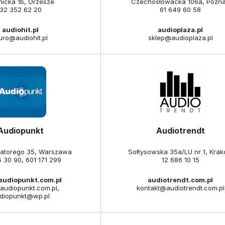
nicka 1b, Orzesze
Czechosłowacka 106a, Pozn
32 352 62 20
61 649 60 58
audiohit.pl
audioplaza.pl
uro@audiohit.pl
sklep@audioplaza.pl
Audiopunkt
Audiotrendt
Batorego 35, Warszawa
Sołtysowska 35a/LU nr 1, Kra
5 30 90
,
601 171 299
12 686 10 15
.audiopunkt.com.pl
audiotrendt.com.pl
audiopunkt.com.pl,
kontakt@audiotrendt.com.pl
diopunkt@wp.pl