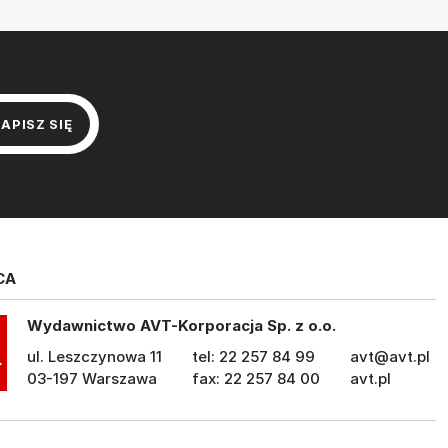
CA
Wydawnictwo AVT-Korporacja Sp. z o.o.
ul. Leszczynowa 11
tel: 22 257 84 99
avt@avt.pl
03-197 Warszawa
fax: 22 257 84 00
avt.pl