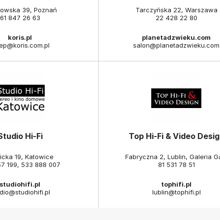
towska 39, Poznań
Tarczyńska 22, Warszawa
61 847 26 63
22 428 22 80
koris.pl
planetadzwieku.com
lep@koris.com.pl
salon@planetadzwieku.com
Studio Hi-Fi
Top Hi-Fi & Video Desi
icka 19, Katowice
Fabryczna 2, Lublin, Galeria G
57 199
,
533 888 007
81 531 78 51
studiohifi.pl
tophifi.pl
dio@studiohifi.pl
lublin@tophifi.pl