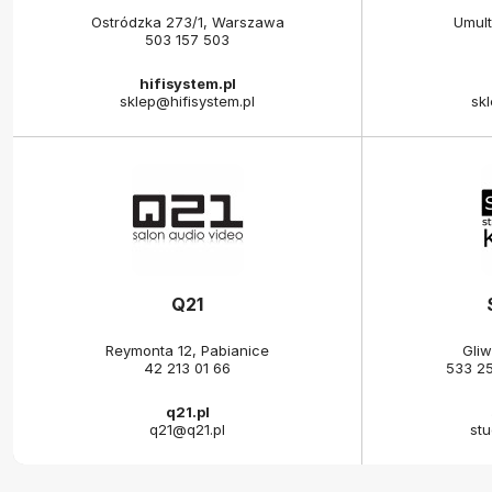
Ostródzka 273/1, Warszawa
Umul
503 157 503
hifisystem.pl
sklep@hifisystem.pl
sk
Q21
Reymonta 12, Pabianice
Gliw
42 213 01 66
533 2
q21.pl
q21@q21.pl
stu