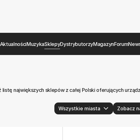
Aktualności
Muzyka
Sklepy
Dystrybutorzy
Magazyn
Forum
News
listę największych sklepów z całej Polski oferujących urząd
Zobacz n