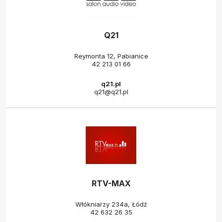
Q21
Reymonta 12, Pabianice
42 213 01 66
q21.pl
q21@q21.pl
RTV-MAX
Włókniarzy 234a, Łódź
42 632 26 35