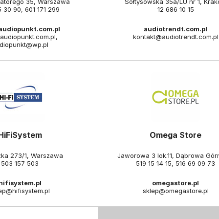
Batorego 35, Warszawa
Sołtysowska 35a/LU nr 1, Kra
5 30 90
,
601 171 299
12 686 10 15
.audiopunkt.com.pl
audiotrendt.com.pl
audiopunkt.com.pl,
kontakt@audiotrendt.com.pl
diopunkt@wp.pl
HiFiSystem
Omega Store
zka 273/1, Warszawa
Jaworowa 3 lok.11, Dąbrowa Gór
503 157 503
519 15 14 15
,
516 69 09 73
hifisystem.pl
omegastore.pl
ep@hifisystem.pl
sklep@omegastore.pl