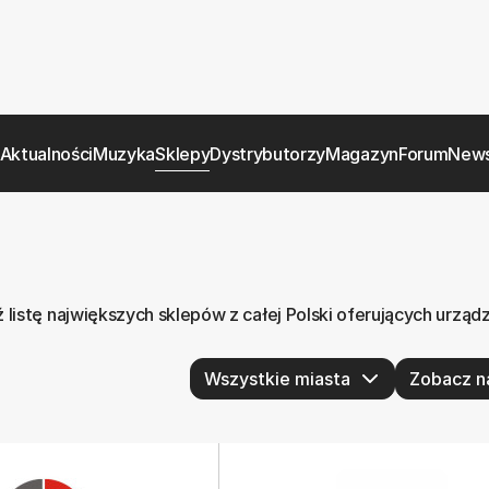
Aktualności
Muzyka
Sklepy
Dystrybutorzy
Magazyn
Forum
News
listę największych sklepów z całej Polski oferujących urząd
Zobacz n