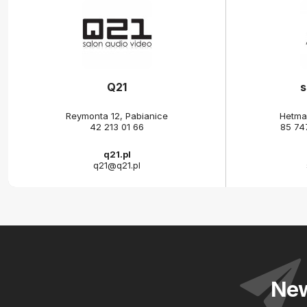
Q21
s
Reymonta 12, Pabianice
Hetma
42 213 01 66
85 74
q21.pl
q21@q21.pl
New