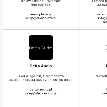
Białowieska 65B, Wrocław
Stefana 
668 606 636
22 82
audioplaza.pl
sklep
sklep@audioplaza.pl
info@
au
Delta Audio
Sikorskiego 120, Częstochowa
Ostród
34 368 05 88
,
34 365 67 95
,
601 66 88 38
delta-audio.pl
sklep@delta-audio.pl
skl