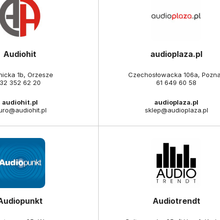
Audiohit
audioplaza.pl
nicka 1b, Orzesze
Czechosłowacka 106a, Pozn
32 352 62 20
61 649 60 58
audiohit.pl
audioplaza.pl
uro@audiohit.pl
sklep@audioplaza.pl
Audiopunkt
Audiotrendt