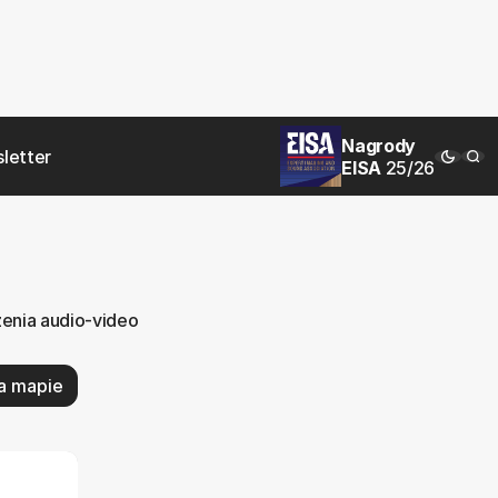
Nagrody
letter
EISA
25/26
zenia audio-video
a mapie