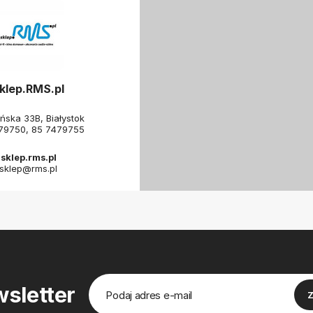
klep.RMS.pl
ńska 33B, Białystok
79750
,
85 7479755
sklep.rms.pl
sklep@rms.pl
sletter