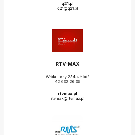
q21.pl
q21@q21.pl
RTV-MAX
Włókniarzy 234a, Łódź
42 632 26 35
rtvmax.pl
rtvmax@rtvmax.pl