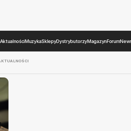
Aktualności
Muzyka
Sklepy
Dystrybutorzy
Magazyn
Forum
News
AKTUALNOŚCI