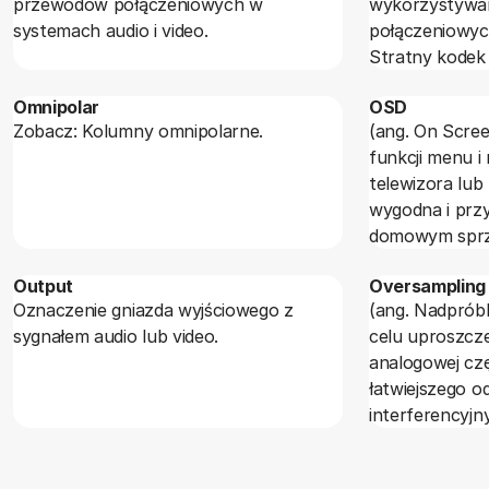
przewodów połączeniowych w
wykorzystywan
systemach audio i video.
połączeniowych audi
Stratny kodek
zasobnikiem st
Omnipolar
OSD
porcji danych).
Zobacz: Kolumny omnipolarne.
(ang. On Scree
obsłużyć do 25
funkcji menu i
bitowy dźwięk 
telewizora lub
wygodna i prz
domowym sprz
są w nią prakt
Output
Oversampling
odtwarzacze DV
Oznaczenie gniazda wyjściowego z
(ang. Nadpróbk
topowe zesta
sygnałem audio lub video.
celu uproszcze
analogowej czę
łatwiejszego o
interferencyjn
sygnał analog
oversampling p