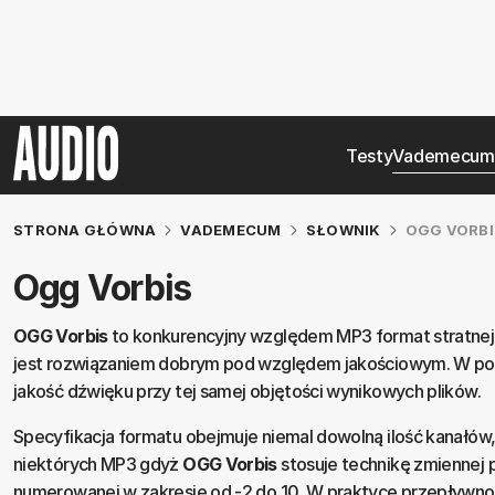
Testy
Vademecum
STRONA GŁÓWNA
VADEMECUM
SŁOWNIK
OGG VORBI
Ogg Vorbis
OGG Vorbis
to konkurencyjny względem MP3 format stratnej k
jest rozwiązaniem dobrym pod względem jakościowym. W po
jakość dźwięku przy tej samej objętości wynikowych plików.
Specyfikacja formatu obejmuje niemal dowolną ilość kanałów,
niektórych MP3 gdyż
OGG Vorbis
stosuje technikę zmiennej p
numerowanej w zakresie od -2 do 10. W praktyce przepływno