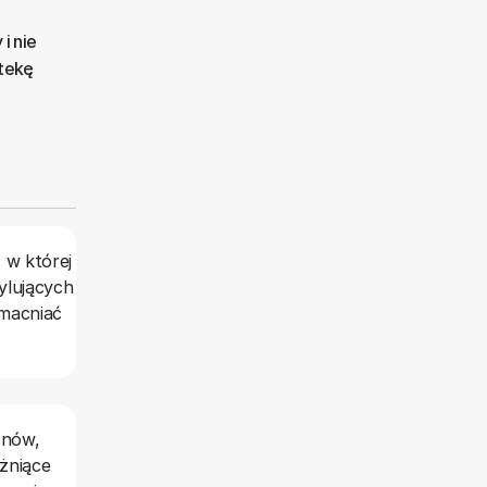
i nie
otekę
 w której
ylujących
zmacniać
onów,
óżniące