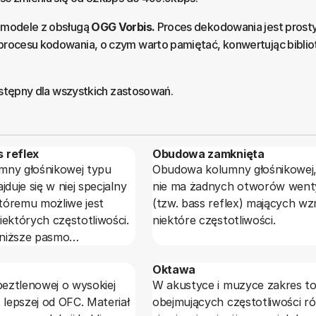
 modele z obsługą
OGG Vorbis.
Proces dekodowania jest prosty 
rocesu kodowania, o czym warto pamiętać, konwertując bibli
ostępny dla wszystkich zastosowań.
 reflex
Obudowa zamknięta
ny głośnikowej typu
Obudowa kolumny głośnikowej,
duje się w niej specjalny
nie ma żadnych otworów went
któremu możliwe jest
(tzw. bass reflex) mających w
ektórych częstotliwości.
niektóre częstotliwości.
 niższe pasmo
niż w typowej obudowie
Oktawa
ększa sprawność głośnika
beztlenowej o wysokiej
W akustyce i muzyce zakres t
ich częstotliwości, oraz
 lepszej od OFC. Materiał
obejmujących częstotliwości r
ztałcenia nieliniowe.