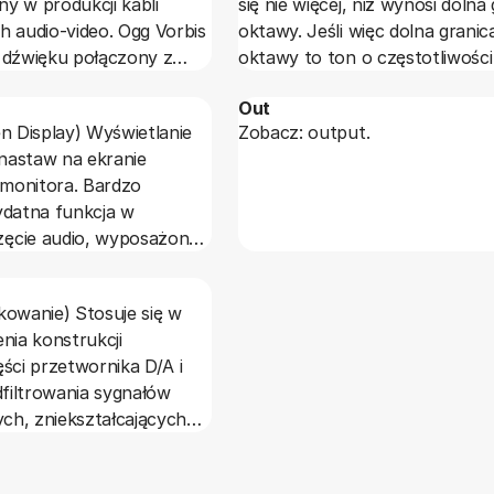
y w produkcji kabli
się nie więcej, niż wynosi dolna
o-video. Ogg Vorbis
oktawy. Jeśli więc dolna granic
 dźwięku połączony z
oktawy to ton o częstotliwości
rumieni audio (określenie
to oktawa obejmuje zakres od 
Out
 Ogg Vorbis potrafi
100+100=200 Hz; jeśli dolna gr
n Display) Wyświetlanie
Zobacz: output.
5 kanałów i ponad 16-
wynosi 200 Hz, to zakres jest 
 nastaw na ekranie
w zakresie 6-48 kHz.
400 Hz itd.
 monitora. Bardzo
ydatna funkcja w
ęcie audio, wyposażone
ycznie wszystkie
D i telewizory a także
owanie) Stosuje się w
wy kina domowego.
nia konstrukcji
ści przetwornika D/A i
dfiltrowania sygnałów
ych, zniekształcających
owy. W praktyce
olega na przekształcaniu