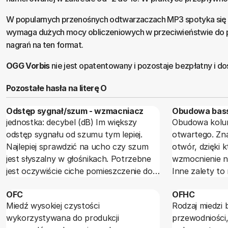
W popularnych przenośnych odtwarzaczach MP3 spotyka się
wymaga dużych mocy obliczeniowych w przeciwieństwie do p
nagrań na ten format.
OGG Vorbis
nie jest opatentowany i pozostaje bezpłatny i d
Pozostałe hasła na literę O
Odstęp sygnał/szum - wzmacniacz
Obudowa bass
jednostka: decybel (dB) Im większy
Obudowa kolum
odstęp sygnału od szumu tym lepiej.
otwartego. Znaj
Najlepiej sprawdzić na ucho czy szum
otwór, dzięki 
jest słyszalny w głośnikach. Potrzebne
wzmocnienie ni
jest oczywiście ciche pomieszczenie do
Inne zalety to
wykonania tego typu próby.
przenoszenia 
OFC
OFHC
zamkniętej, wi
Miedź wysokiej czystości
Rodzaj miedzi 
w zakresie nisk
wykorzystywana do produkcji
przewodniości,
mniejsze znieks