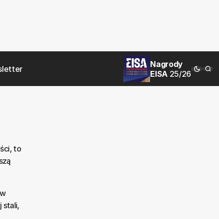
Nagrody
letter
EISA
25/26
ci, to
szą
 w
stali,