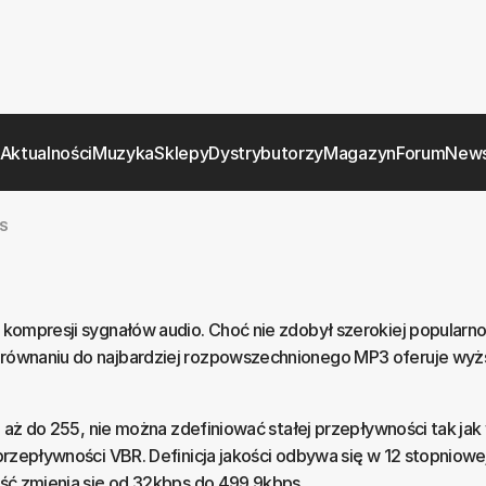
Aktualności
Muzyka
Sklepy
Dystrybutorzy
Magazyn
Forum
News
S
ompresji sygnałów audio. Choć nie zdobył szerokiej popularnoś
równaniu do najbardziej rozpowszechnionego MP3 oferuje wyż
 aż do 255, nie można zdefiniować stałej przepływności tak jak
rzepływności VBR. Definicja jakości odbywa się w 12 stopniowej 
ść zmienia się od 32kbps do 499.9kbps.