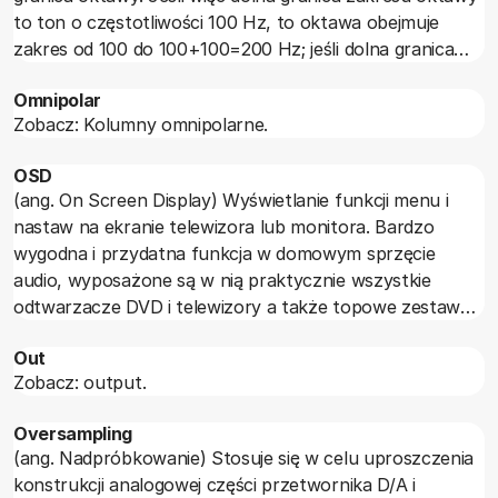
to ton o częstotliwości 100 Hz, to oktawa obejmuje
zakres od 100 do 100+100=200 Hz; jeśli dolna granica
wynosi 200 Hz, to zakres jest od 200 do 400 Hz itd.
Omnipolar
Zobacz: Kolumny omnipolarne.
OSD
(ang. On Screen Display) Wyświetlanie funkcji menu i
nastaw na ekranie telewizora lub monitora. Bardzo
wygodna i przydatna funkcja w domowym sprzęcie
audio, wyposażone są w nią praktycznie wszystkie
odtwarzacze DVD i telewizory a także topowe zestawy
kina domowego.
Out
Zobacz: output.
Oversampling
(ang. Nadpróbkowanie) Stosuje się w celu uproszczenia
konstrukcji analogowej części przetwornika D/A i