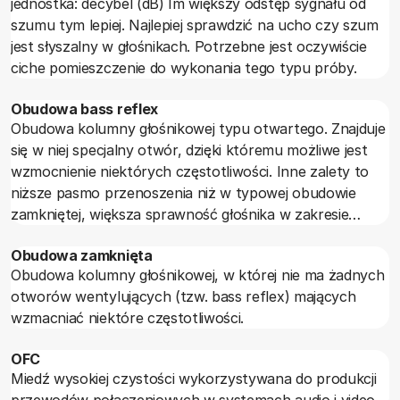
jednostka: decybel (dB) Im większy odstęp sygnału od
szumu tym lepiej. Najlepiej sprawdzić na ucho czy szum
jest słyszalny w głośnikach. Potrzebne jest oczywiście
ciche pomieszczenie do wykonania tego typu próby.
Obudowa bass reflex
Obudowa kolumny głośnikowej typu otwartego. Znajduje
się w niej specjalny otwór, dzięki któremu możliwe jest
wzmocnienie niektórych częstotliwości. Inne zalety to
niższe pasmo przenoszenia niż w typowej obudowie
zamkniętej, większa sprawność głośnika w zakresie
niskich częstotliwości, oraz mniejsze zniekształcenia
Obudowa zamknięta
nieliniowe.
Obudowa kolumny głośnikowej, w której nie ma żadnych
otworów wentylujących (tzw. bass reflex) mających
wzmacniać niektóre częstotliwości.
OFC
Miedź wysokiej czystości wykorzystywana do produkcji
przewodów połączeniowych w systemach audio i video.