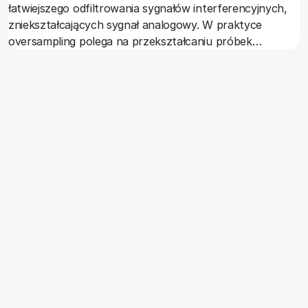
łatwiejszego odfiltrowania sygnałów interferencyjnych,
zniekształcających sygnał analogowy. W praktyce
oversampling polega na przekształcaniu próbek
otrzymanych podczas próbkowania z określoną
częstością na próbki o wielokrotnie większej częstości
próbkowania.