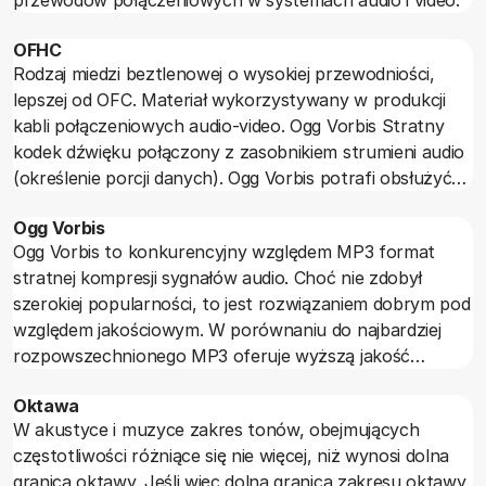
OFHC
Rodzaj miedzi beztlenowej o wysokiej przewodniości,
lepszej od OFC. Materiał wykorzystywany w produkcji
kabli połączeniowych audio-video. Ogg Vorbis Stratny
kodek dźwięku połączony z zasobnikiem strumieni audio
(określenie porcji danych). Ogg Vorbis potrafi obsłużyć
do 255 kanałów i ponad 16-bitowy dźwięk w zakresie 6-
Ogg Vorbis
48 kHz.
Ogg Vorbis to konkurencyjny względem MP3 format
stratnej kompresji sygnałów audio. Choć nie zdobył
szerokiej popularności, to jest rozwiązaniem dobrym pod
względem jakościowym. W porównaniu do najbardziej
rozpowszechnionego MP3 oferuje wyższą jakość
dźwięku przy tej samej objętości wynikowych plików.
Oktawa
W akustyce i muzyce zakres tonów, obejmujących
częstotliwości różniące się nie więcej, niż wynosi dolna
granica oktawy. Jeśli więc dolna granica zakresu oktawy