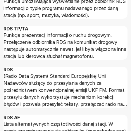
Funkcja umożliwiająca wyświetlanie przez odbiornik RDS
informacji o typie programu nadawanego przez daną
stacje (np. sport, muzyka, wiadomości).
RDS TP/TA
Funkcja prezentacji informacji o ruchu drogowym.
Przełączenie odbiornika RDS na komunikat drogowy
następuje automatycznie nawet, jeśli była włączona inna
stacja lub kierowca słuchał magnetofonu.
RDS
(Radio Data System) Standard Europejskiej Unii
Nadawców służący do przesyłania danych za
pośrednictwem konwencjonalnej emisji UKF FM. Format
przesyłu danych wykorzystuje mechanizm korekcji
błędów i pozwala przesyłać teksty, przełączać radio na
ważne komunikaty, kontrolować autostrojenie itp.
RDS AF
Informacje z RDS mogą prezentować tylko specjalnie
Lista alternatywnych częstotliwości danej stacji. W
przystosowane odbiorniki radiowe.
czasie przemieszczania się odbiornika (samochodowego)