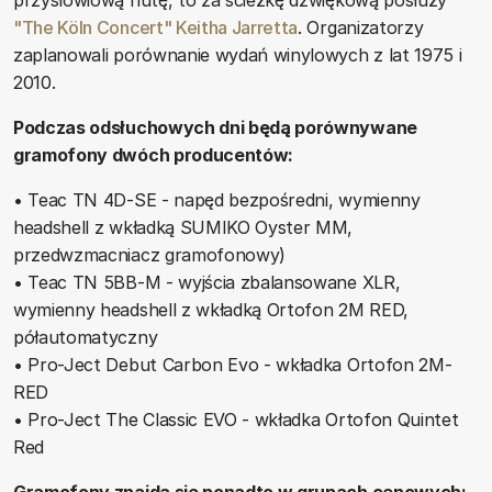
przysłowiową nutę, to za ścieżkę dźwiękową posłuży
"The Köln Concert" Keitha Jarretta
. Organizatorzy
zaplanowali porównanie wydań winylowych z lat 1975 i
2010.
Podczas odsłuchowych dni będą porównywane
gramofony dwóch producentów:
• Teac TN 4D-SE - napęd bezpośredni, wymienny
headshell z wkładką SUMIKO Oyster MM,
przedwzmacniacz gramofonowy)
• Teac TN 5BB-M - wyjścia zbalansowane XLR,
wymienny headshell z wkładką Ortofon 2M RED,
półautomatyczny
• Pro-Ject Debut Carbon Evo - wkładka Ortofon 2M-
RED
• Pro-Ject The Classic EVO - wkładka Ortofon Quintet
Red