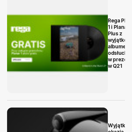
Rega Plan
1 i Planar 
Plus z
wyjątko
albumem
odsłuchó
w prezen
w Q21
Wyjątko