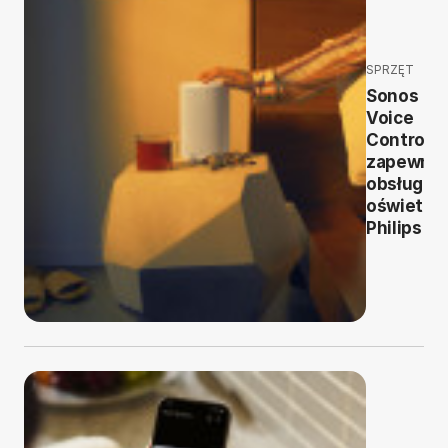
SPRZĘT
Sonos
Voice
Control
zapewnia
obsługę
oświetlen
Philips H