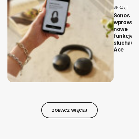
SPRZĘT
Sonos
wprowad
nowe
funkcje d
słuchawe
Ace
ZOBACZ WIĘCEJ