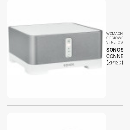
WZMACNIAC
SIECIOWO-
STREFOWE
SONOS
CONNECT
(ZP120)