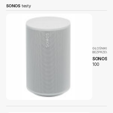
SONOS
testy
GŁOŚNIKI
BEZPRZEWO
SONOS
E
100