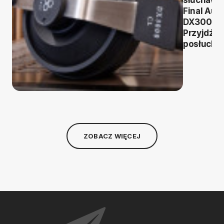
Final Aud
DX3000C
Przyjdź i
posłuchaj
ZOBACZ WIĘCEJ