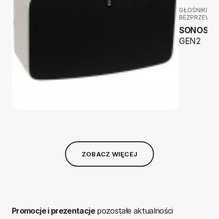
GŁOŚNIKI
BEZPRZEWO
SONOS
Pl
GEN2
ZOBACZ WIĘCEJ
Promocje i prezentacje
pozostałe aktualności