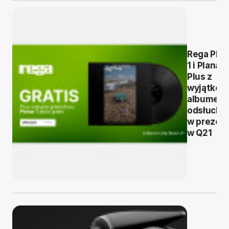
Rega Plan
1 i Planar 
Plus z
wyjątko
albumem
odsłuchó
w prezen
w Q21