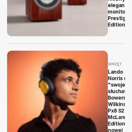
eleganck
monitory
Prestige
Edition
SPRZĘT
Lando
Norris ma
"swoje"
słuchawki
Bowers &
Wilkins
Px8 S2
McLaren
Edition w
nowej