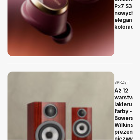
Px7 S3 w
nowych
eleganck
kolorach
SPRZĘT
Aż 12
warstw
lakieru i
farby -
Bowers &
Wilkins
prezentu
niezwykl