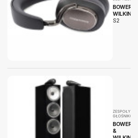
BOWERS 
WILKINS
S2
ZESPOŁY
GŁOŚNIKOW
BOWERS
&
WILKINS