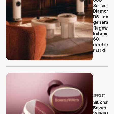
800
Series
Diamond
D5 – now
generacj
flagowyc
kolumn n
60.
urodziny
marki
SPRZĘT
Słuchawk
Bowers &
Wilkins Pi