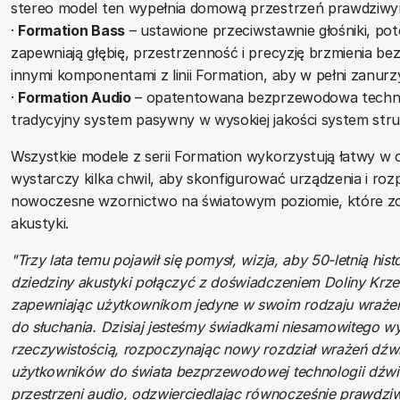
stereo model ten wypełnia domową przestrzeń prawdziwym
·
Formation Bass
– ustawione przeciwstawnie głośniki, po
zapewniają głębię, przestrzenność i precyzję brzmienia be
innymi komponentami z linii Formation, aby w pełni zanurz
·
Formation Audio
– opatentowana bezprzewodowa technol
tradycyjny system pasywny w wysokiej jakości system str
Wszystkie modele z serii Formation wykorzystują łatwy w o
wystarczy kilka chwil, aby skonfigurować urządzenia i ro
nowoczesne wzornictwo na światowym poziomie, które zo
akustyki.
"Trzy lata temu pojawił się pomysł, wizja, aby 50-letnią hist
dziedziny akustyki połączyć z doświadczeniem Doliny Krze
zapewniając użytkownikom jedyne w swoim rodzaju wrażenia
do słuchania. Dzisiaj jesteśmy świadkami niesamowitego wyd
rzeczywistością, rozpoczynając nowy rozdział wrażeń dź
użytkowników do świata bezprzewodowej technologii dźwi
przestrzeni audio, odzwierciedlając równocześnie prawdziw