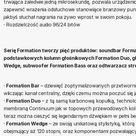
trwająca zaledwie jedną mikrosekundę, pozwala urządzeni
zapewnić wrażenia odsłuchowe stanowiące branżowy punkt
jakbyś słuchał nagrania na żywo wprost w swoim pokoju.
· Rozdzielczość audio 96/24 bitów
Serię Formation tworzy pięć produktów: soundbar For
podstawkowych kolumn głośnikowych Formation Duo, g
Wedge, subwoofer Formation Bass oraz odtwarzacz str
·
Formation Bar
– dziewięć zoptymalizowanych przetworn
wliczając kanał centralny, dzięki czemu można poczuć się j
·
Formation Duo
– z tą samą karbonową kopułką, technolo
membraną Continuum jak w topowych przewodowych kolu
teraz można cieszyć się legendarnym dźwiękiem w pełni 
·
Formation Wedge
– ze swoją unikatową stylistyką, którą 
obejmujący aż 120 stopni, oraz komponentami pozwalając