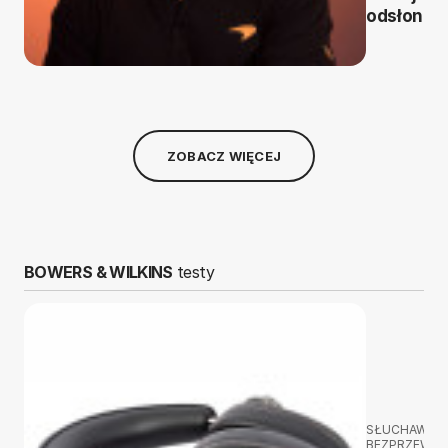
odsłonie
ZOBACZ WIĘCEJ
BOWERS & WILKINS
testy
SŁUCHAWKI
BEZPRZEWO