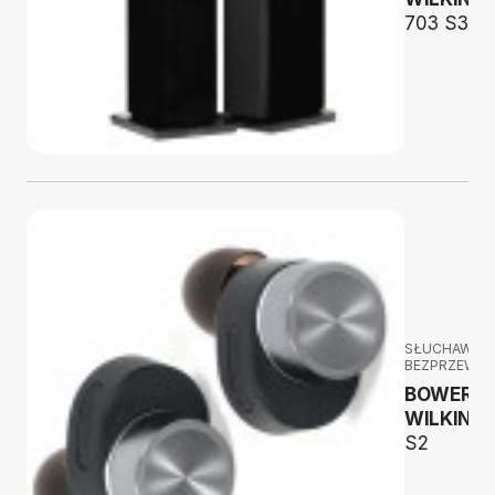
703 S3
SŁUCHAWKI
BEZPRZEWO
BOWERS 
WILKINS
S2