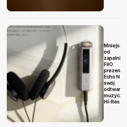
Mniejszy
od
zapalniczk
FiiO
prezentu
Echo Nan
swój
odtwarza
muzyczn
Hi-Res