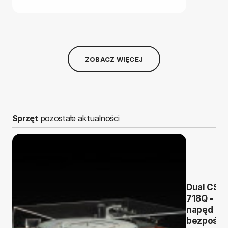
ZOBACZ WIĘCEJ
Sprzęt
pozostałe aktualności
Dual CS
718Q -
napęd
bezpośre